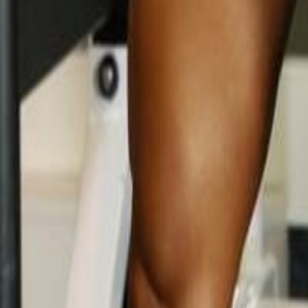
ngkali berpikir bahwa Anda mampu menebak angka yang akan keluar, A
ak angka yang akan keluar.
ah satu tehnik terbaik buat mencegah kehilangan uang. Jangan pernah 
 saat bertaruh, Anda barangkali akan mengambil risiko yang tak perlu.
hnik terbaik buat mencegah kehilangan uang.