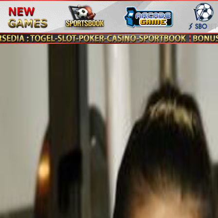
l hongkong
prediksi togel singapura
prediksi togel sydney