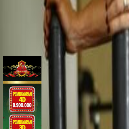
Cara Mencari Angka Bocoran Singapura: 
1. Bermainlah dengan strategi yang tepat. Jangan memainkan togel S
2. Jangan mengejar orang lain. Jangan mengejar prediksi orang lain 
3. Gunakan angka yang sudah keluar sebelumnya. Perhatikan angka-a
4. Gunakan alat bantu. Gunakan alat bantu semacam kalkulator toge
5. Bermainlah dengan uang yang Anda mampu kehilangan. Jangan m
6. Jangan keliru bersenang-senang. Jangan keliru bersenang-senang sa