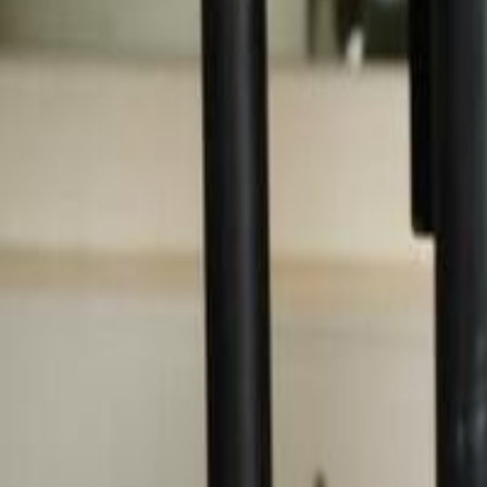
CB: 0/9
Kontrol 2D : 4657190
Angka Main 2D
905647 vs 238469
Jumlah : 6749852
Line 2D minggu
96. 02. 03. 08. 04.
06. 09. 56. 62. 63.
68. 64. 69. 46. 72.
73. 78. 74. 76. 79
1. Jangan pernah mengabaikan keberuntungan. Kendatipun Anda bara
keberuntungan dan jangan pernah berpikir bahwa Anda mampu meneb
2. Jangan pernah berjudi lebih dari yang Anda mampu. Ini adalah sal
3. Jangan pernah berjudi dengan emosi. Kalau Anda merasa emosional
4. Jangan pernah berjudi dengan orang lain. Ini adalah salah satu te