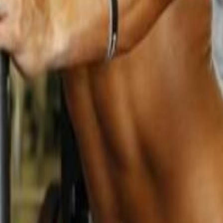
Bayaran dan Trik buat Menang
ingapura hanya berdasarkan keberuntungan. Gunakan strategi yang tepa
sebab mereka barangkali salah. Gunakan logika dan analisis Anda sendi
ngka yang sudah keluar sebelumnya dan gunakan informasi ini buat me
l buat membantu Anda memprediksi angka yang akan keluar.
emainkan togel Singapura dengan uang yang Anda tak mampu kehilan
at memainkan togel Singapura. Jangan terlalu serius dan jangan keliru