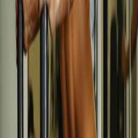
meningkatkan peluang kemenangan.
Tips Berhasil Memainkan Angka Jadi
Togel buat Pemula
Bagi pemula, memainkan togel bisa terasa sangat menantang dan
membingungkan. Namun, dengan menunaikan beberapa bayaran
berhasil kayak mengetahui jenis taruhan, memilih bandar togel yang
terpercaya, dan membatasi jumlah taruhan, maka peluang
kemenangan bisa meningkat. Selain itu, Anda juga harus selalu
mengikuti update dari prediksi angka jitu terbaru.
Prediksi Togel Singapura senin 29-01-2024
Pola Askop
As: 092 vs Kop: 962
CB: 1/9
Kontrol 2D : 7486103