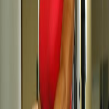
Angka Jadi Togel Singapura Senin 29-01-2024
Angka Jadi Togel
selalu menjadi sorotan pencinta togel di seluruh