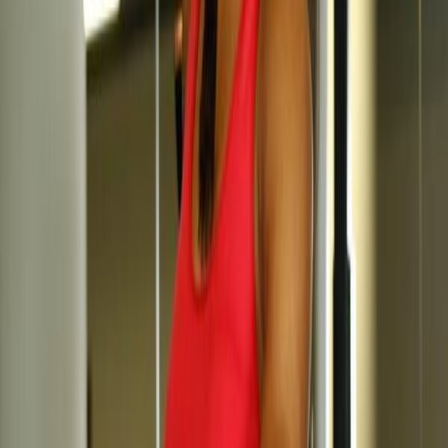
mempertimbangkan angka yang sudah lama tak keluar ataupun
angka yang selalu muncul secara berurutan.
Mengapa Angka Jadi Togel Selalu
Menyeret Perhatian?