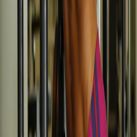
Angka Main 2D
103764 vs 259106
Jumlah : 3264715
Line 2D senin
12. 15. 19. 10. 16.
01. 06. 31. 36. 71.
76. 62. 65. 69. 61.
60. 42. 45. 49. 41.
40. 46
Mari Mulai Perjalanan Menuju
Kemenangan dengan Angka Jadi Togel!
Permainan togel Singapura ini bukanlah permainan yang mudah
buat dimenangkan, namun bukan juga mustahil. Dengan
mempelajari rahasia dan trik jitu, serta menerapkan bayaran sukses,
Anda bisa memenangkan togel ini dan meraih keuntungan yang