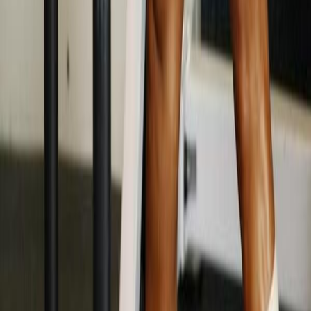
SINGAPORE KAMIS
→
SINGAPORE SABTU
→
SINGAPORE
MINGGU
PAITO WARNA HONGKONG
→
HONGKONG SENIN
→
HONGKONG SELASA
→
HONGKONG RABU
→
HONGKONG KAMIS
→
HONGKONG JUM'AT
→
HONGKONG SABTU
→
HONGKONG MINGGU
→
PAITO WARNA CHINA
→
PAITO WARNA JAPAN
→
PAITO WARNA TAIWAN