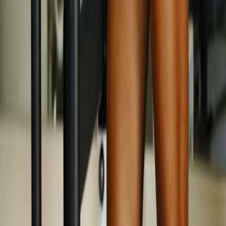
Cambodia
08-08-2026
7635
Sydney
08-08-2026
2413
China
08-08-2026
3017
Japan
08-08-2026
9078
Singapore
08-08-2026
5102
Taiwan
08-08-2026
4329
Hongkong
08-08-2026
2797
Menu Navigasi
→
🔎 RUMUS TOGEL