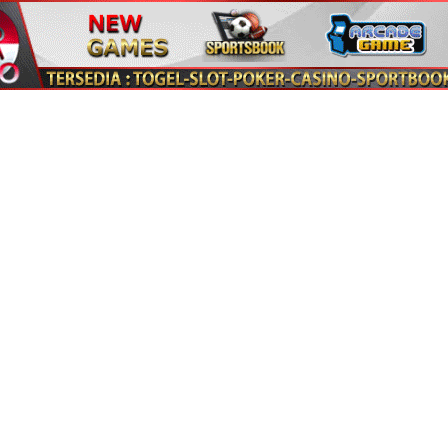
J
JITUHK
Beranda
Togel Sydney
Togel Singapura
Togel Hongkong
prediksi
togel hongkong
prediksi togel singapura
prediksi togel sydney