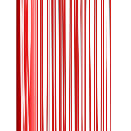
6. Jangan pernah berjudi dengan orang yang tak memiliki
pengetahuan mengenai togel. Ini adalah salah satu tehnik terbaik
buat menjauhi kehilangan uang.
7. Jangan pernah berjudi dengan orang yang tak memiliki strategi
yang baik. Ini adalah salah satu tehnik terbaik buat menjauhi
kehilangan uang.
Angka Jitu Toto: Bagaimana Tehnik
Membuat Prediksi yang Akurat?
Angka Jitu Toto Hongkong Selasa 26 11 2024 boleh menjadi tugas
yang menantang. Namun, jangan khawatir! Ada beberapa tehnik
yang boleh Anda jalankan buat membuat prediksi yang akurat.
Pertama, pastikan Anda memiliki info yang akurat mengenai angka-
angka yang telah keluar di masa lalu. Ini akan membantu Anda