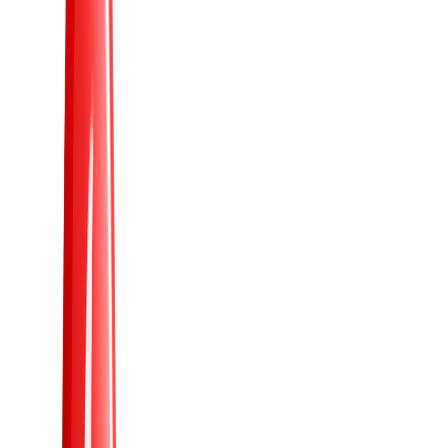
Anda sendiri buat memprediksi angka yang akan keluar.
3. Gunakan angka yang telah keluar sebelumnya. Perhatikan angka-
angka yang telah keluar sebelumnya dan gunakan info ini buat
memprediksi angka yang akan keluar hari ini.
4. Gunakan alat bantu. Gunakan alat bantu seperti kalkulator togel
buat membantu Anda memprediksi angka yang akan keluar.
5. Bermainlah dengan uang yang Anda mampu kehilangan. Jangan
bermain togel Hongkong dengan uang yang Anda tak mampu
kehilangan. Bermainlah dengan uang yang Anda mampu
kehilangan.
6. Jangan lupa bersenang-senang. Jangan lupa bersenang-senang
saat bermain togel Hongkong. Jangan terlalu serius dan jangan lupa
buat bersenang-senang.