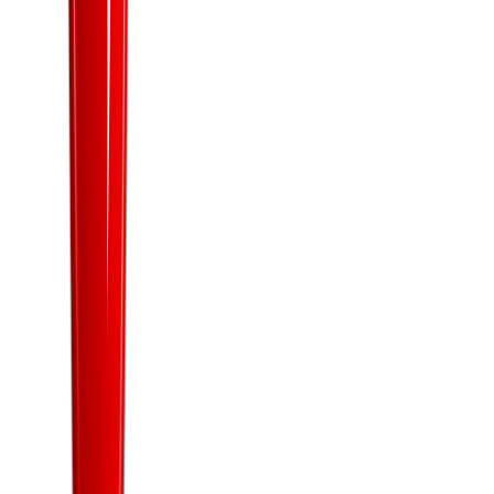
Taiwan
07-08-2026
5838
Hongkong
07-08-2026
9943
Menu Navigasi
→
🔎 RUMUS TOGEL
PAITO WARNA SYDNEY