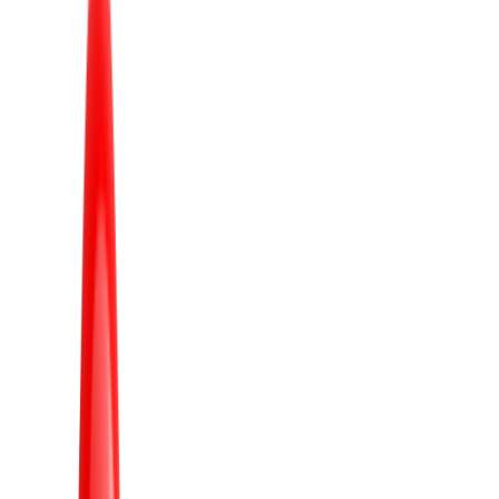
Beranda
/
prediksi togel hongkong
/
Angka Jitu Toto Hongkong Selasa
26 11 2024
prediksi togel hongkong
Angka Jitu Toto Hongkong Selasa 26 11
2024
M
mimin
25 November 2024
Angka Jitu Toto Hongkong Selasa 26 11
2024: Apa yang Boleh Kita Harapkan?
Angka Jitu Toto
? Hmm, kita boleh berambisi buat menang besar,
atau bahkan menang tanpa musti mengeluarkan uang! Tapi, kita