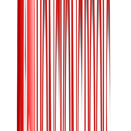
Angka Main Hariini Hongkong Kamis 8 02 2024
Rahasia Sukses Angka Main Hariini: Apa
yang Penting Anda Ketahui?