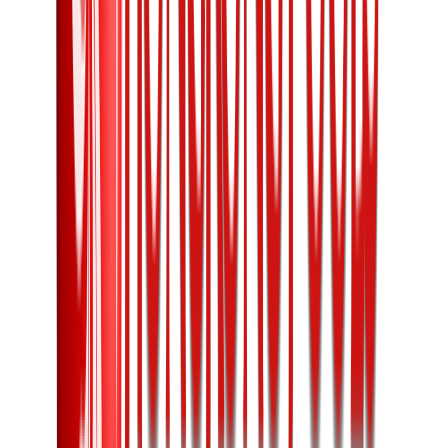
di masa lalu. Ini akan membantu Anda menemukan pola yang
barangkali berlangsung di masa depan. Ketiga, lakukan diagnosa
statistik mengenai angka-angka yang telah keluar di masa lalu. Ini
akan membantu Anda menemukan pola yang barangkali
berlangsung di masa depan.
Terakhir, lakukan diagnosa teknis mengenai angka-angka yang telah
keluar di masa lalu. Ini akan membantu Anda menemukan pola yang
barangkali berlangsung hari ini 8 02 2024.
Dengan menggunakan cara-cara ini, Anda akan bisa membuat
Angka Main Hariini
yang akurat dan menyenangkan. Jadi, jangan
ragu buat mencoba!
Dari diagnosa prediksi Hongkong hari ini, kita bisa menyimpulkan
bahwa
Angka Main Hariini Hongkong Kamis 8 02 2024
bisa di
prediksi. Namun, pemain harus tetap berhati-hati karena ada risiko