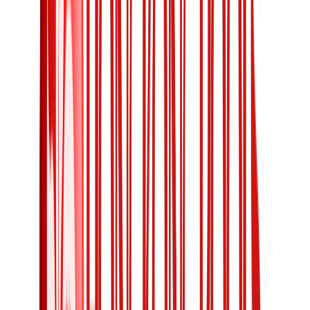
Prediksi Togel Hongkong 8 02 2024
Pola Askop
As: 203 vs Kop: 791
CB: 1/0
Kontrol 2D : 8965417
Angka Main 2D
947581 vs 023175
Jumlah : 7813249
Line 2D kamis
90. 92. 93. 91. 97.
95. 41. 71. 51. 80.
82. 83. 81. 87. 85.
10. 12. 13. 17. 15
1. Jangan pernah mengabaikan keberuntungan. Meskipun Anda
barangkali berpikir bahwa Anda bisa menebak angka yang akan
keluar, Anda tak akan pernah tahu pasti. Jadi, jangan pernah
mengabaikan keberuntungan dan jangan pernah berpikir bahwa
Anda bisa menebak angka yang akan keluar.