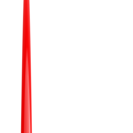
Beranda
/
prediksi togel hongkong
/
Angka Main Hariini Hongkong
Kamis 8 02 2024
prediksi togel hongkong
Angka Main Hariini Hongkong Kamis 8
02 2024
M
mimin
7 Februari 2024
Angka Main Hariini Hongkong Kamis 8
02 2024: Apa yang Bisa Kita Harapkan?
Angka Main Hariini
? Hmm, kita bisa berambisi buat jackpot besar,
atau bahkan jackpot tanpa harus mengeluarkan uang! Tapi, kita juga