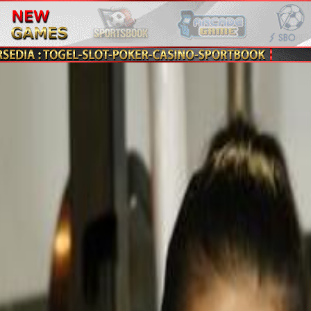
l hongkong
prediksi togel singapura
prediksi togel sydney