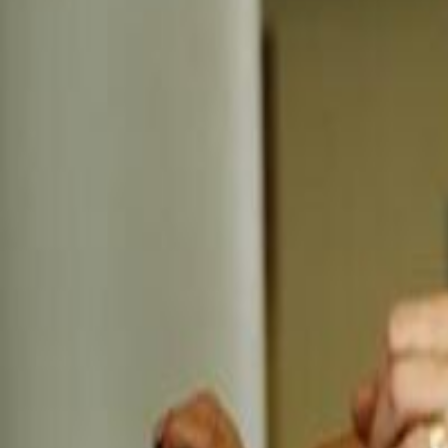
Beranda
/
prediksi togel singapura
/
Angka Main Togel Sgp Rabu 28-02
prediksi togel singapura
Angka Main Togel Sgp Rabu 28-02-2024
M
mimin
27 Februari 2024
Hari Ceria dengan Angka Main Togel!
Halo, para pecandu togel! Sudahkah Anda menyiapkan
Angka Main 
SGP hari ini barangkali tak cuma akan membawa keceriaan pada rabu 
Tips Ampuh Cari Angka Main Togel rabu