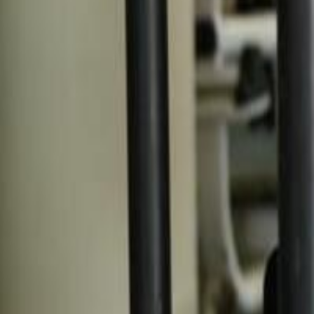
Keberuntungan Ada di Tanganmu dengan 
Sekarang, saatnya Anda mempercayai keberuntungan Anda sendiri. 
dan optimis, serta jangan terlalu menggantung pada angka jitu saja, t
Rahasia Kemenangan di Tanganmu dengan
Rahasia kemenangan dengan Angka Main Togel Sgp Rabu 28-02-2024 a
mengasah insting. Selain itu, jangan terlalu selalu mengganti angka j
Siap-Siap Jackpot Besar dengan Angka Ma
Kini, saatnya Anda meraih kemenangan besar dengan Angka Main Toge