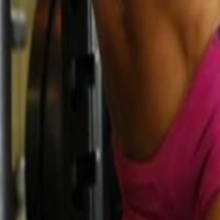
Angka Main Togel Sgp Rabu 28-02-2024
 mengamati angka-angka yang selalu keluar ataupun pun yang jarang t
at mencari info dari para master togel ataupun berpartisipasi dengan g