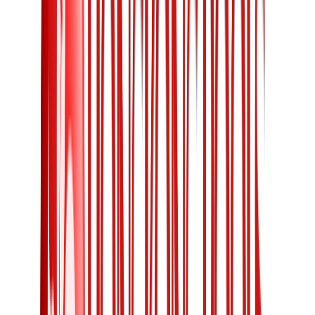
akurat. Sebab itulah, banyak orang yang tertarik buat bermain togel
ini.
Pelajari Trik Jitu Supaya Jackpot Besar
di Angka Prediksi Togel
Untuk dapat jackpot besar di Angka Prediksi Togel Hkg Jumat 2 02
2024, Anda tak dapat cuma mengandalkan keberuntungan semata.
Anda penting mempelajari trik-trik jitu semacam merumus angka,
menggunakan angka keberuntungan, dan memperhatikan tanda-
tanda dalam mimpi. Selain itu, Anda juga dapat mencoba bermain
dengan sistem taruhan colok bebas atau colok naga buat
meningkatkan peluang kemenangan.