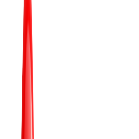
Beranda
/
prediksi togel hongkong
/
Angka Prediksi Togel Hkg Jumat
2 02 2024
prediksi togel hongkong
Angka Prediksi Togel Hkg Jumat 2 02
2024
M
mimin
1 Februari 2024
Selamat Datang di Dunia Angka Prediksi
Togel!
Selamat datang di dunia Angka Prediksi Togel Hkg Jumat 2 02
2024! Bagi sebagian orang, togel bukan cuma cuma permainan