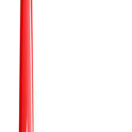
biasa. Togel menjadi salah satu tehnik buat menemukan penghasilan
tambahan yang lumayan besar. Namun, buat dapat mengambil
kemenangan besar, diperlukan keahlian dalam menebak angka jitu.
Di artikel ini, Anda akan menemukan rahasia dan trik jitu supaya
dapat memenangkan
Angka Prediksi Togel
.
Cari Tahu Rahasia Menebak Angka
Prediksi Togel
Menebak angka jitu togel memang tak mudah, namun juga tak
mustahil. Ada beberapa tehnik yang dapat dilakukan buat dapat
menebak angka jitu dengan tepat. Salah satu tehnik yang dapat
dilakukan adalah dengan mempelajari pola-pola keluaran angka
togel sebelumnya. Dari sana, Anda dapat memeriksa angka-angka
yang sering keluar dan menjadikan prediksi angka jitu. Selain itu,