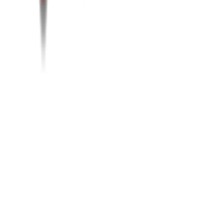
Widget HTML Bawah