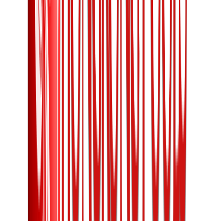
dimenangkan, namun bukan juga mustahil. Dengan mempelajari
rahasia dan trik jitu, serta menerapkan bayaran sukses, Anda dapat
memenangkan togel ini dan mengambil rejeki yang besar. Namun,
jangan keliru buat sering bermain dengan bijak dan bertanggung
jawab, supaya anda tak kecewa bila angka yang anda pasang belum
tepat sasaran.
Angka Prediksi Togel Hkg Jumat 2 02 2024 merupakan salah satu
permainan togel yang populer dan menarik di Indonesia. Buat dapat
memenangkan togel ini, Anda penting mempelajari rahasia dan trik
jitu semacam mencari pola keluaran angka, merumus angka, dan
menggunakan angka
keberuntungan
. Selain itu, Anda juga harus
bermain dengan bijak dan bertanggung jawab. Mari mulai
perjalanan menuju kemenangan dengan
Angka Prediksi Togel Hkg
Jumat 2 02 2024
!