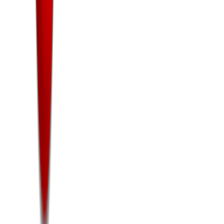
Komentar Terakhir
kamisteri
↗
Sgp Kamis