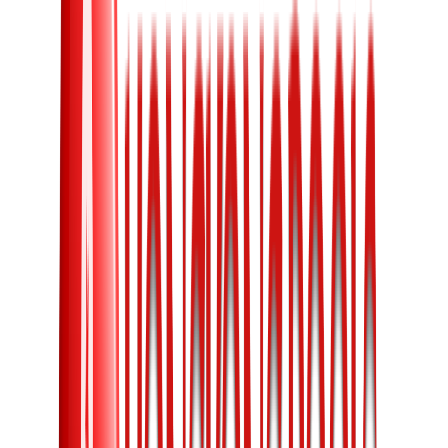
Angka Prediksi Togel Hkg Jumat 2 02 2024
Angka Prediksi Togel
sering menjadi sorotan pencinta togel di
seluruh dunia. Pasalnya, togel ini populer dengan hadiah yang besar
dan tingkat kemenangan yang lumayan tinggi. Selain itu, Angka
Togel Hkg jumat juga populer dengan prediksi angka jitu yang