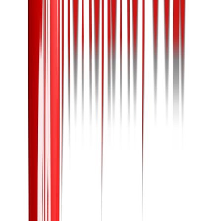
Artikel Terkait
Prediksi Togel Hkg Terjitu 15 10 2023
15 Oktober 2023
Prediksi Shio Togel Hkg Senin 16-10-2023
16 Oktober 2023
💬 Diskusi
Belum ada komentar. Jadilah yang pertama!
Tinggalkan Komentar
Nama
*
Email
*
Website
(opsional)
Komentar
*
😊
👁 Preview
Blok teks lalu pilih warna:
Merah
Biru
Kuning
Hijau
Ungu
Orange
Pink