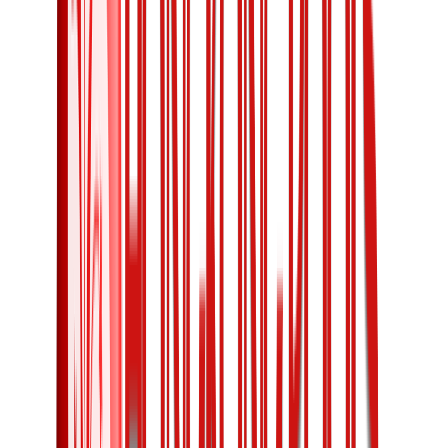
Tips Sukses Bermain Angka Prediksi
Togel buat Pemula
Bagi pemula, bermain togel dapat terasa sangat menantang dan
membingungkan. Namun, dengan menunaikan beberapa bayaran
sukses semacam menyadari varitas taruhan, menentukan agen togel
yang terpercaya, dan membatasi jumlah taruhan, maka peluang
kemenangan dapat meningkat. Selain itu, Anda juga harus sering
mengejar update dari prediksi angka jitu terbaru.
Prediksi Togel Hkg 2 02 2024
Pola Askop