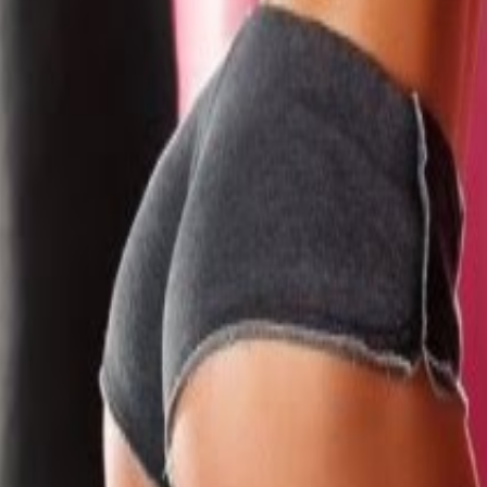
a buat menang.
 bantu kayak sistem taruhan otomatis bisa membantu Anda membuat ke
mengendalikan Anda ketika memainkan Angka Prediksi Togel. Ini akan