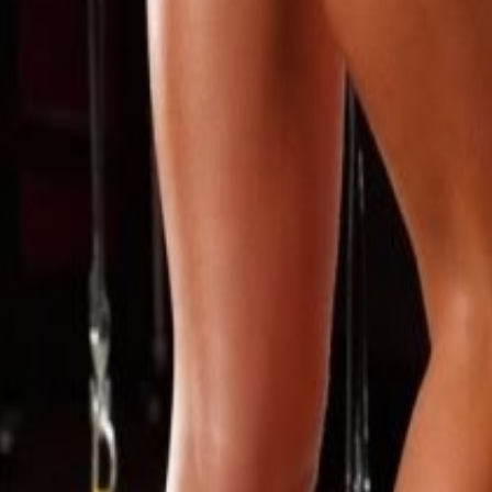
 Prediksi Togel Sydney Minggu 7/04/2024
 Prediksi Togel. Pelajari aturan dan tehnik bermainnya, serta tehnik
an membantu Anda memprediksi angka-angka yang akan keluar di masa d
kan membantu Anda menyadari kapan angka-angka yang akan keluar.
 Prediksi Togel. Ini akan membantu Anda menyadari apa yang sedang be
Anda memprediksi angka-angka yang akan keluar.
Anda memprediksi angka-angka yang akan keluar dengan lebih akurat.
membantu Anda meningkatkan peluang Anda buat memenangkan Angka Pre
iksi Togel
Sydney. Ini termasuk menyadari aturan, angka, dan varitas taruhan ya