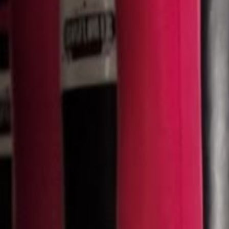
Beranda
/
prediksi togel sydney
/
Angka Prediksi Togel Sydney Minggu
prediksi togel sydney
Angka Prediksi Togel Sydney Minggu 7/04
M
mimin
6 April 2024
Strategi Angka Prediksi Togel Supaya Me
Berikut ini adalah Taktik
Angka Prediksi Togel Sydney Minggu 7/04
1. Pastikan Anda mempunyai taktik yang tepat. Taktik yang tepat ad
Anda mempunyai peluang yang lebih baik buat menang.
2. Pahami tehnik kerja togel Sydney. Anda musti menyadari tehnik k
kerugian.
3. Gunakan analisis data buat membantu Anda membuat keputusan. An