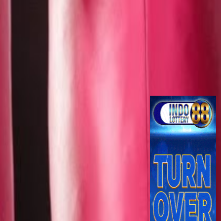
putusan yang lebih tepat dan meningkatkan peluang Anda buat
 membuat Anda meraih keputusan yang salah dan mengurangi peluang