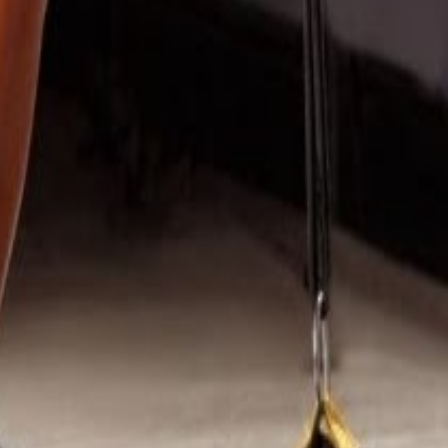
ang bisa digunakan adalah memakai analisis statistik. Analisis
ediksi angka yang akan keluar. Anda bisa memakai data sebelumnya
lisis teknis memakai grafik dan indikator buat memprediksi angka
emilih angka yang akan keluar dengan akurasi tinggi. Dengan
iksi Togel. Meskipun tidak ada jaminan bahwa prediksi yang
in musti sering ingat bahwa
Angka Prediksi Togel Sydney Minggu