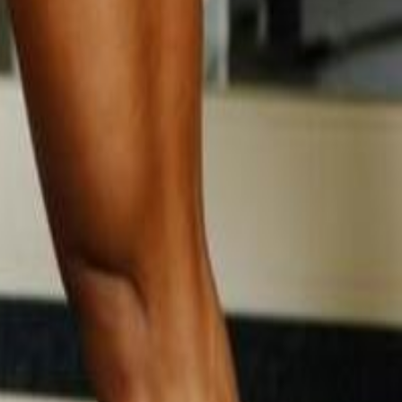
adalah memilih angka. Pemain harus memilih nomor yang kemungkinan
ng togel sg[0] yang lain ialah dengan menggunakan permainan.
tuk menambah peluang mereka untuk menang.
yang kemungkinan akan ditarik, atau mereka dapat mengambil nomor
gka yang paling barangkali ditarik. Pengganda juga dapat digunakan
ain dapat memainkan banyak game sekaligus untuk mempunyai