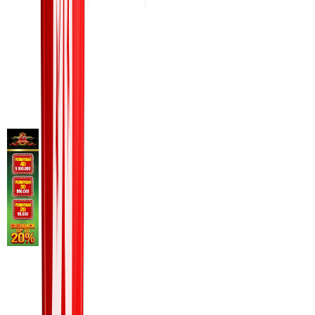
📌 Cara pakai warna:
Blok teks di textarea → klik tombol warna. Atau ketik manual:
=
Merah
=
Biru
=
Kuning
<
a
>...</
a
>
<
b
>...</
b
>
<
c
>...</
c
>
=
Hijau
=
Ungu
=
Orange
<
d
>...</
d
>
<
e
>...</
e
>
<
f
>...</
f
>
=
Pink
<
g
>...</
g
>
I'm not a robot 🤖
✉️ Kirim Komentar
Widget HTML Atas