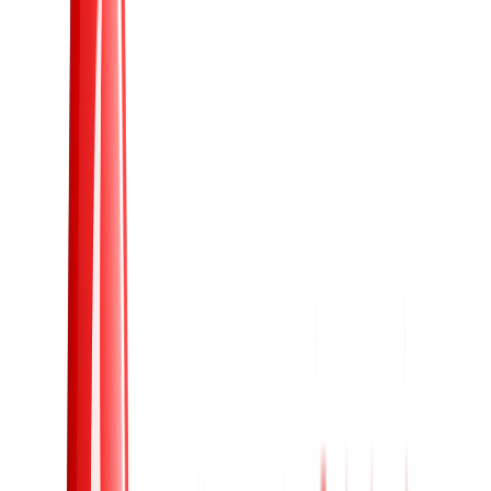
Keluaran Terbaru Togel Hkg Senin 15 09 2025
Pertama, perhatikan data keluaran togel Hkg sebelumnya. Anda
mampu mengamati angka-angka yang sering keluar ataupun pun
yang jarang muncul dan mencari pola. Selain itu, perhatikan juga
angka yang berkaitan dengan hari senin ataupun tanggal hari ini.
Jangan lupa buat mencari informasi dari para master togel ataupun