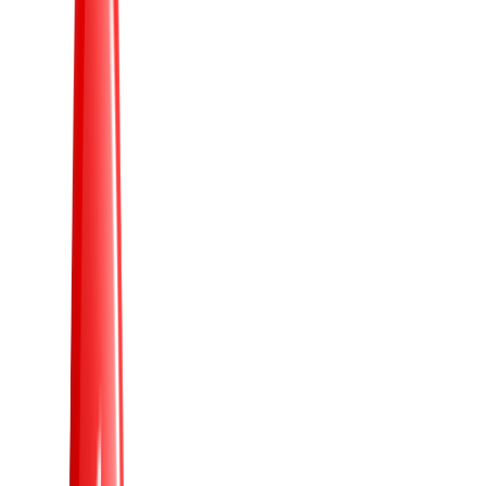
keceriaan pada senin Anda, tetapi juga mampu menjadi sumber
kemenangan besar. Yuk, lihat tips dan trik cari angkajitu Hkg senin
di bawah ini!
Tips Ampuh Cari Keluaran Terbaru
Togel senin