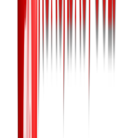
Prediksi Togel Hkg Terjitu 15 10 2023
15 Oktober 2023
Prediksi Shio Togel Hkg Senin 16-10-2023
16 Oktober 2023
💬 Diskusi
Belum ada komentar. Jadilah yang pertama!
Tinggalkan Komentar
Nama
*
Email
*
Website
(opsional)
Komentar
*
😊
👁 Preview
Blok teks lalu pilih warna:
Merah
Biru
Kuning
Hijau
Ungu
Orange
Pink