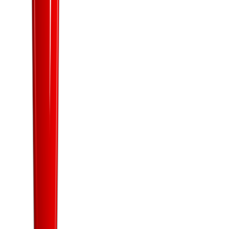
→
🔎 RUMUS TOGEL
PAITO WARNA SYDNEY
→
SYDNEY SENIN
→
SYDNEY SELASA
→
SYDNEY
RABU
→
SYDNEY KAMIS
→
SYDNEY JUMAT
→
SYDNEY
SABTU
→
SYDNEY MINGGU
PAITO WARNA SINGAPORE