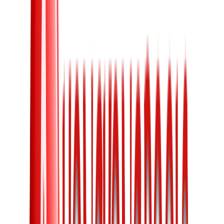
Keluaran Togel Hkg Kamis 16-01-2025