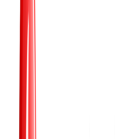
3. Gunakan angka yang sudah keluar sebelumnya. Perhatikan
angka-angka yang sudah keluar sebelumnya dan gunakan informasi
ini buat memprediksi angka yang akan keluar hari ini.
4. Gunakan alat bantu. Gunakan alat bantu kayak kalkulator togel
buat membantu Anda memprediksi angka yang akan keluar.
5. Bermainlah dengan uang yang Anda dapat kehilangan. Jangan
memainkan togel Hkg dengan uang yang Anda tak dapat
kehilangan. Bermainlah dengan uang yang Anda dapat kehilangan.
6. Jangan lupa bersenang-senang. Jangan lupa bersenang-senang
waktu memainkan togel Hkg. Jangan terlalu serius dan jangan lupa
buat bersenang-senang.