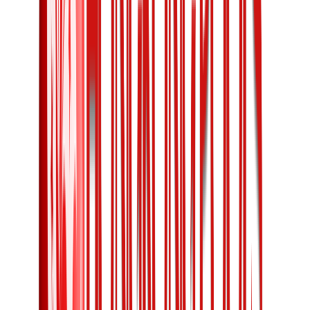
4. Jangan pernah berjudi dengan orang lain. Ini adalah salah satu
tehnik terbaik buat menjauhi kehilangan uang.
5. Jangan pernah berjudi dengan orang yang tak Anda kenal. Ini
adalah salah satu tehnik terbaik buat menjauhi kehilangan uang.
6. Jangan pernah berjudi dengan orang yang tak mempunyai
pengetahuan mengenai togel. Ini adalah salah satu tehnik terbaik
buat menjauhi kehilangan uang.
7. Jangan pernah berjudi dengan orang yang tak mempunyai strategi
yang baik. Ini adalah salah satu tehnik terbaik buat menjauhi
kehilangan uang.
Keluaran Togel Hkg: Bagaimana Tehnik