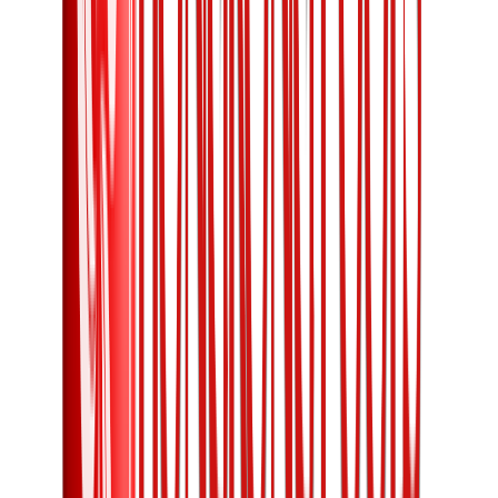
Membuat Prediksi yang Akurat?
Keluaran Togel Hkg Kamis 16-01-2025 bisa menjadi tugas yang
menantang. Namun, jangan khawatir! Ada beberapa tehnik yang
bisa Anda lakukan buat membuat prediksi yang akurat. Pertama,
pastikan Anda mempunyai informasi yang akurat mengenai angka-
angka yang sudah keluar di masa lalu. Ini akan membantu Anda
mengetahui pola yang bisa jadi terjadi di masa depan. Kedua,
lakukan eksperimen mengenai angka-angka yang sudah keluar di
masa lalu. Ini akan membantu Anda menemukan pola yang bisa jadi
terjadi di masa depan. Ketiga, lakukan diagnosa statistik mengenai
angka-angka yang sudah keluar di masa lalu. Ini akan membantu
Anda menemukan pola yang bisa jadi terjadi di masa depan.
Terakhir, lakukan diagnosa teknis mengenai angka-angka yang
sudah keluar di masa lalu. Ini akan membantu Anda menemukan