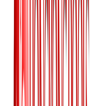
Rahasia Sukses Keluaran Togel Hkg: Apa
yang Penting Anda Ketahui?
Prediksi Togel Hkg 16-01-2025
Pola Askop
As: 437 vs Kop: 769
CB: 1/8
Kontrol 2D : 1605928
Angka Main 2D
915026 vs 347918
Jumlah : 5926874
Line 2D kamis
93. 94. 97. 91. 98.
13. 14. 17. 19. 18.