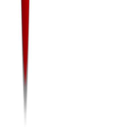
Komentar Terakhir
kamisteri
↗
Sgp Kamis
Widget HTML Bawah