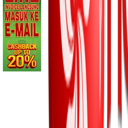
27. 45. 54. 72
Undian Prediksi Ekor Jitu Hkg Kamis 6/03/2025
Prediksi Ekor Jitu biasanya diadakan 7 kali seminggu. Biasanya undi
Berpartisipasi dalam Prediksi Togel Hkg itu mudah. Pemain mampu be
Angka Keberuntungan Prediksi Ekor Jitu
Prediksi Togel angka keberuntungan
hongkong
sedang populer. Ada b
biasanya populer.
Angka keberuntungan mampu ditemukan dari beberapa sumber berbeda. 
mempromosikan angka keberuntungan buat Prediksi Ekor Jitu. Situs w
Strategi Memainkan Prediksi Ekor Jitu