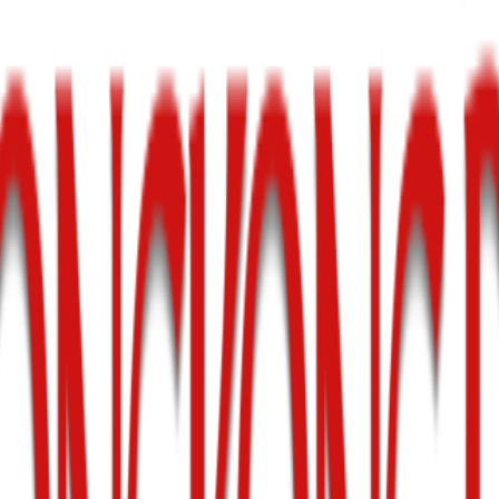
/2025
akan salah satu bentuk permainan togel terpopuler di semua dunia. P
i blog ini, kami akan membahas beragam strategi dan teknik yang mam
ti memilih lima angka yang totalnya 23 dan satu simbol yaitu 8. Angk