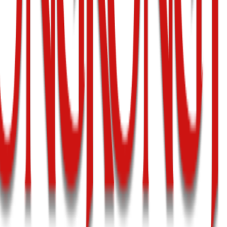
an diadakan pada setiap hari pukul 23:00. Pengundian dikerjakan oleh l
rbelanja tiket dan memilih nomor dan simbol yang diinginkan. Pengund
eberapa varitas angka keberuntungan, dan mampu jadi, misalnya, angka
Salah satu sumber angka keberuntungan yang paling populer adalah in
eb selalu kali memiliki diagnosa nomor mana yang sudah ditarik berka