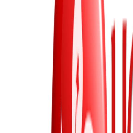
Beranda
/
prediksi togel hongkong
/
Prediksi Ekor Jitu Hkg Kamis 6/03
prediksi togel hongkong
Prediksi Ekor Jitu Hkg Kamis 6/03/2025
M
mimin
5 Maret 2025
Prediksi Ekor Jitu Hkg Kamis 6/03/2025
- Prediksi Ekor Jitu merup
hadiah besar dan semakin populer dalam beberapa tahun terakhir. D
Prediksi Ekor Jitu merupakan kombinasi angka dan simbol. Pemain mus
ada pemain yang menemukan lima angka dengan seksama .