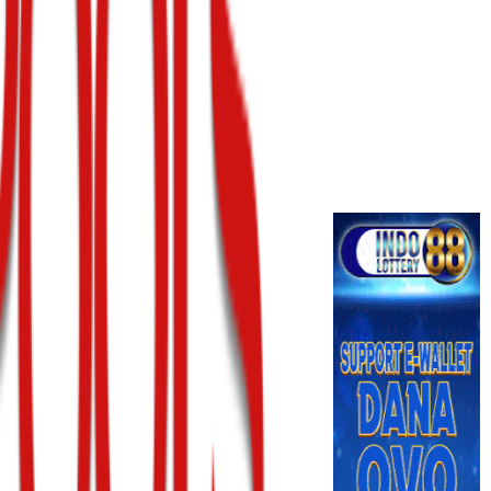
keputusan yang lebih tepat dan menambah peluang Anda buat
uat Anda meraih keputusan yang salah dan mengecilkan peluang Anda