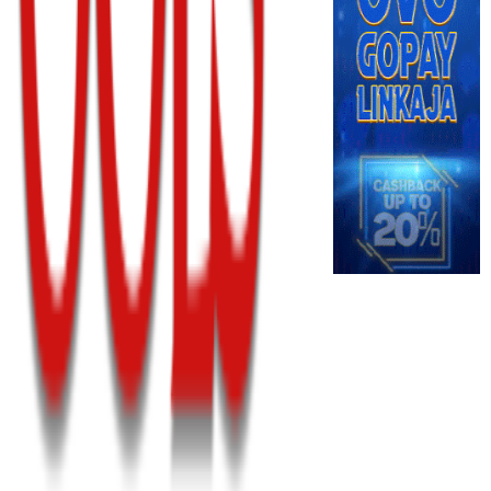
urat.