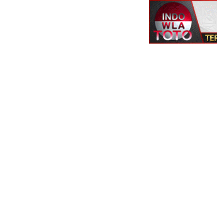
J
JITUHK
Beranda
Togel Sydney
Togel Singapura
Togel Hongkong
prediksi toge