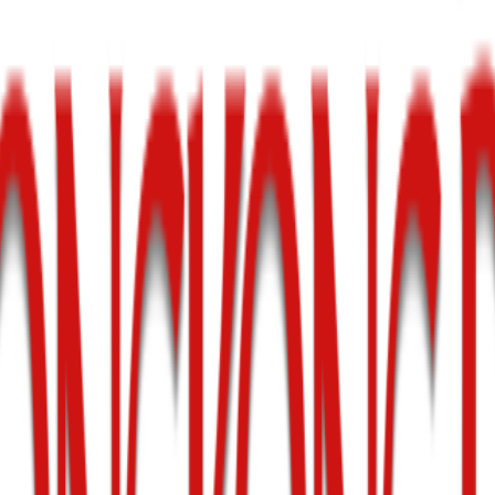
2025
sar
 harus anda pahami sebelum anda Bermain togel Hkg:
ah kunci buat menang besar dalam permainan ini. Anda harus memiliki 
gel Hkg sebelum Anda mulai bermain. Ini akan membantu Anda membuat
nalisis data dapat membantu Anda mengetahui pola dan tren yang ber