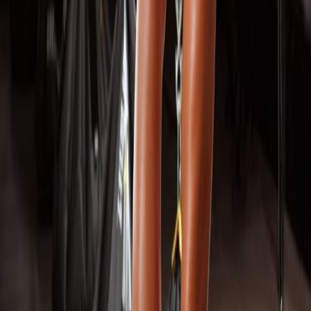
Hongkong
05-08-2026
4245
Menu Navigasi
→
🔎 RUMUS TOGEL
PAITO WARNA SYDNEY
→
SYDNEY SENIN
→
SYDNEY SELASA
→
SYDNEY