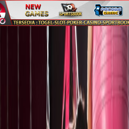
J
JITUHK
Beranda
Togel Sydney
Togel Singapura
Togel Hongkong
prediksi
togel hongkong
prediksi togel singapura
prediksi togel sydney