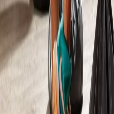
→
HONGKONG SENIN
→
HONGKONG SELASA
→
HONGKONG RABU
→
HONGKONG KAMIS
→
HONGKONG JUM'AT
→
HONGKONG SABTU
→
HONGKONG MINGGU
→
PAITO WARNA CHINA
→
PAITO WARNA JAPAN
→
PAITO WARNA TAIWAN
Komentar Terakhir
kamisteri