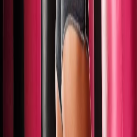
fisik Anda.
6. Jangan keliru untuk mengejar berita dan info terbaru mengenai
togel Sdy. Ini akan membantu Anda membuat prediksi yang lebih
akurat.
7. Jangan keliru untuk mengejar saran dan tips dari para ahli sebab
Ini akan membantu Anda membuat prediksi yang lebih tepat.
8. Mengejar perkembangan pasar dan perkembangan teknologi Ini
akan membantu Anda membuat prediksi yang lebih tepat.
9. Ini akan membantu Anda membuat prediksi yang lebih tepat.
Jangan keliru untuk mengejar perkembangan ekonomi.
Cara Memprediksi Prediksi Jitu Sdy
dengan Akurasi Tinggi
Prediksi Jitu Sdy Hari Senin 3/06/2024
dengan akurasi tinggi
mampu dikerjakan dengan menggunakan berbagai metode. Salah
satu metode yang mampu digunakan adalah menggunakan diagnosa
statistik. Diagnosa statistik mampu membantu Anda memprediksi
angka yang akan keluar dengan akurasi tinggi. Metode ini