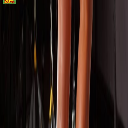
Widget HTML Atas
GAMES
DATE
RESULT
Cambodia
06-08-2026
7607
Sydney
06-08-2026
4816
China
06-08-2026
0119
Japan
05-08-2026
1581
Singapore
05-08-2026
0715
Taiwan
05-08-2026
6960