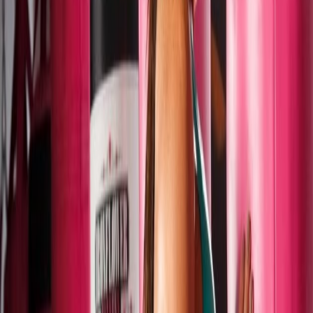
Sidney:
1. Pastikan Anda mempunyai taktik yang tepat. Taktik yang tepat
adalah kunci untuk jackpot besar dalam Prediksi Master Jitu. Anda
harus mempunyai taktik yang tampak dan terorganisir untuk
memastikan bahwa Anda mempunyai peluang yang lebih baik untuk
menang.
2. Pahami tehnik kerja togel Sidney. Anda harus memahami tehnik
kerja Prediksi Master Jitu sebelum Anda mulai bermain. Ini akan
membantu Anda menjadikan keputusan yang tepat dan
meminimalkan risiko kerugian.
3. Gunakan diagnosa data untuk membantu Anda menjadikan
keputusan. Diagnosa data mampu membantu Anda memahami pola
dan tren yang terjadi di pasar Prediksi Master Jitu. Ini akan
membantu Anda menjadikan keputusan yang lebih tepat dan
menambah peluang Anda untuk menang.
4. Gunakan alat bantu untuk membantu Anda menjadikan
keputusan. Alat bantu semacam sistem taruhan otomatis mampu
membantu Anda menjadikan keputusan yang lebih tepat dan
menambah peluang Anda untuk menang.
5. Jangan keliru untuk mengontrol emosi, Jangan biarkan emosi
Anda mengendalikan Anda ketika bermain Prediksi Master Jitu. Ini
akan menjadikan Anda meraih keputusan yang salah dan
mengurangi peluang Anda untuk menang.