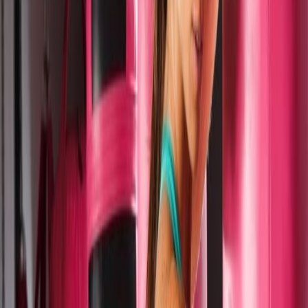
Beranda
/
prediksi togel sydney
/
Prediksi Master Jitu Sidney Kamis
23/11/2023
prediksi togel sydney
Prediksi Master Jitu Sidney Kamis
23/11/2023
M
mimin
23 November 2023
Strategi Prediksi Master Jitu Supaya
Menang
Berikut ini adalah Taktik
Prediksi Master Jitu Sidney Kamis
23/11/2023
yang harus anda pahami sebelum anda Bermain togel