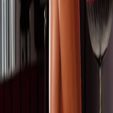
terkenal untuk menebak angka yang akan keluar dalam permainan
Prediksi Master Jitu. Meskipun tidak ada agunan bahwa prediksi
yang diberikan akan benar, prediksi ini mampu membantu pemain
togel untuk menambah peluang mereka untuk memenangkan
hadiah. Namun, pemain harus selalu mengingat bahwa
Prediksi
Master Jitu Sidney Kamis 23/11/2023
hanyalah sebuah alat bantu
dan tidak ada agunan bahwa prediksi yang diberikan akan benar.
Artikel Terkait
Prediksi Angka Jitu Sidney Minggu 15-10-2023
15 Oktober 2023
Ramalan Jitu Togel Sydney Senin 16 10 2023
16 Oktober 2023
💬 Diskusi
Belum ada komentar. Jadilah yang pertama!