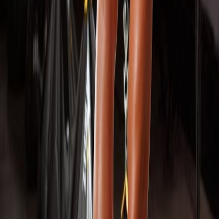
Japan
06-08-2026
2546
Singapore
05-08-2026
0715
Taiwan
06-08-2026
4587
Hongkong
06-08-2026
3634
Menu Navigasi
→
🔎 RUMUS TOGEL
PAITO WARNA SYDNEY