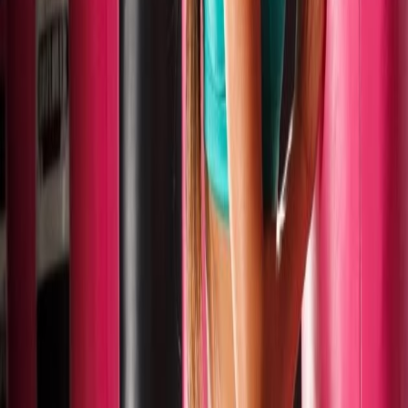
65. 31. 36
Kami menganjurkan Anda untuk memeriksa hasil Prediksi Master
Jitu secara rutin untuk memastikan bahwa Anda mempunyai info
terbaru dan akurat.
Tips dan trik Prediksi Master Jitu