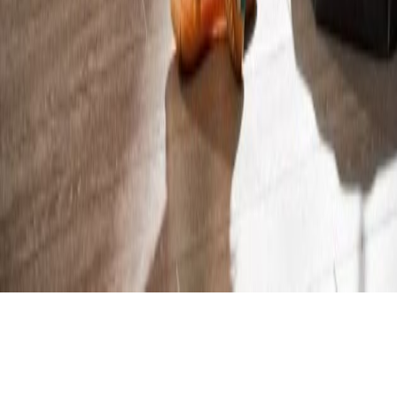
Admin Dashboard
©
2026
JITUHK
.