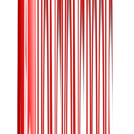
Prediksi Nomor Togel Hongkong Kamis 30 05 2024
Rahasia Berhasil Prediksi Nomor Togel:
Apa yang Penting Anda Ketahui?
Prediksi Togel Hongkong 30 05 2024