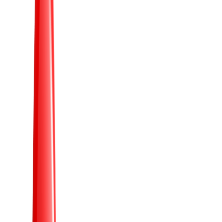
Prediksi Nomor Togel
? Hmm, kita bisa berambisi untuk menang
besar, ataupun bahkan menang tanpa harus mengeluarkan uang!
Tapi, kita juga bisa berambisi untuk menuntaskan waktu bersama
teman-teman kita di kasino, menikmati minuman dan makanan yang
lezat, dan menikmati suasana yang menyenangkan. Jadi, jangan
keliru untuk berambisi untuk semua hal yang menyenangkan waktu
memainkan togel Hongkong hari ini!
Cara Mencari Prediksi Nomor Togel:
Tips dan Trik untuk Menang
1. Bermainlah dengan taktik yang tepat. Jangan memainkan togel
Hongkong cuma menurut keberuntungan. Gunakan taktik yang
tepat untuk memprediksi angka yang akan keluar.
2. Jangan mengejar orang lain. Jangan mengejar prediksi orang lain