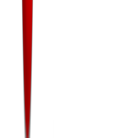
HONGKONG RABU
→
HONGKONG KAMIS
→
HONGKONG JUM'AT
→
HONGKONG SABTU
→
HONGKONG MINGGU
→
PAITO WARNA CHINA
→
PAITO WARNA JAPAN
→
PAITO WARNA TAIWAN
Komentar Terakhir
kamisteri
↗
Sgp Kamis