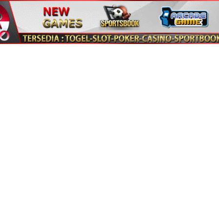
J
JITUHK
Beranda
Togel Sydney
Togel Singapura
Togel Hongkong
prediksi
togel hongkong
prediksi togel singapura
prediksi togel sydney