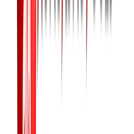
pemain harus menjamin bahwa mereka mempunyai taktik yang tepat
untuk mengelola
risiko
dan memaksimalkan potensi keuntungan.
Artikel Terkait
Prediksi Togel Hkg Terjitu 15 10 2023
15 Oktober 2023
Prediksi Shio Togel Hkg Senin 16-10-2023
16 Oktober 2023
💬 Diskusi
Belum ada komentar. Jadilah yang pertama!
Tinggalkan Komentar
Nama
*
Email
*
Website
(opsional)
Komentar
*