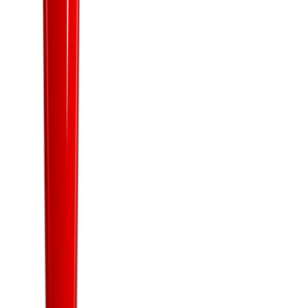
Menu Navigasi
→
🔎 RUMUS TOGEL
PAITO WARNA SYDNEY
→
SYDNEY SENIN
→
SYDNEY SELASA
→
SYDNEY
RABU
→
SYDNEY KAMIS
→
SYDNEY JUMAT
→
SYDNEY
SABTU
→
SYDNEY MINGGU
PAITO WARNA SINGAPORE