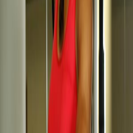
93. 30. 35. 37. 36.
31
Undian Prediksi Ratu Togel
Togel Prediksi Togel SGP biasanya diadakan lima kali seminggu.
Biasanya undian diadakan pada hari Senin, rabu, Kamis, sabtu dan
minggu. Pengundian dikerjakan oleh lotere resmi SGP. Berperan
serta dalam Prediksi Togel SGP itu mudah. Pemain dapat membeli
tiket dan memilih nomor dan simbol yang diinginkan. Pengundian
akan dikerjakan dan hasilnya akan dipublikasikan.
Angka Keberuntungan Prediksi Ratu
Togel