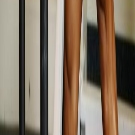
→
SINGAPORE SENIN
→
SINGAPORE RABU
→
SINGAPORE KAMIS
→
SINGAPORE SABTU
→
SINGAPORE
MINGGU
PAITO WARNA HONGKONG
→
HONGKONG SENIN
→
HONGKONG SELASA
→
HONGKONG RABU
→
HONGKONG KAMIS
→
HONGKONG JUM'AT
→
HONGKONG SABTU
→
HONGKONG MINGGU