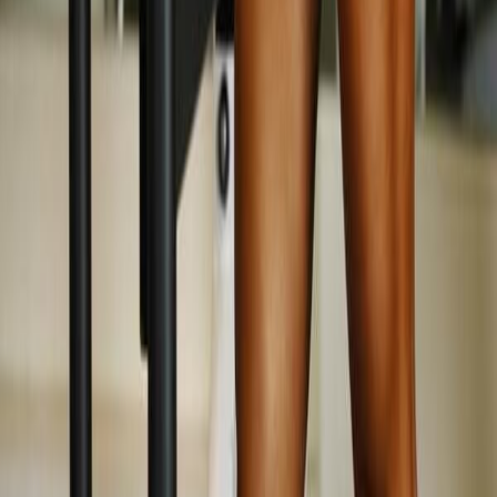
Menu Navigasi
→
🔎 RUMUS TOGEL
PAITO WARNA SYDNEY
→
SYDNEY SENIN
→
SYDNEY SELASA
→
SYDNEY
RABU
→
SYDNEY KAMIS
→
SYDNEY JUMAT
→
SYDNEY
SABTU
→
SYDNEY MINGGU
PAITO WARNA SINGAPORE