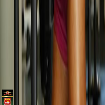
Orange
Pink
📌 Cara pakai warna:
Blok teks di textarea → klik tombol warna. Atau ketik manual:
=
Merah
=
Biru
=
Kuning
<
a
>...</
a
>
<
b
>...</
b
>
<
c
>...</
c
>
=
Hijau
=
Ungu
=
Orange
<
d
>...</
d
>
<
e
>...</
e
>
<
f
>...</
f
>
=
Pink
<
g
>...</
g
>
I'm not a robot 🤖
✉️ Kirim Komentar