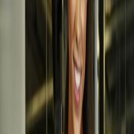
Beranda
/
prediksi togel singapura
/
Prediksi Ratu Togel Sgp Senin 25
11 2024
prediksi togel singapura
Prediksi Ratu Togel Sgp Senin 25 11 2024
M
mimin
24 November 2024
Prediksi Ratu Togel Sgp Senin 25 11 2024
- Prediksi Ratu Togel
merupakan salah satu bentuk permainan togel terpopuler di semua
dunia. Permainan ini mempromosikan pemainnya kesempatan untuk
memenangkan hadiah besar dan semakin populer dalam beberapa
tahun terakhir. Di blog ini, kami akan mengulas beragam strategi
dan teknik yang dapat digunakan pemain saat bermain Prexi Togel
SGP.