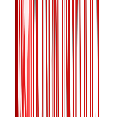
Pola Askop
As: 560 vs Kop: 619
CB: 3/1
Kontrol 2D : 5134827
Angka Main 2D
842315 vs 069258
Jumlah : 4362718
Line 2D sabtu
80. 86. 89. 82. 85.
40. 46. 49. 42. 45.
48. 29. 28. 30. 36.
39. 32. 35. 38. 19.
18. 59. 58
Terakhir, simak ramalan terbaru Prediksi Shio Togel Hkg Sabtu 23
03 2024 buat sabtu ini. Jangan sampai ketinggalan informasi terbaru
dan jangan ragu buat mencari referensi dari berbagai sumber. Ingat,
buat memprediksi togel Hkg secara tepat dan akurat adalah
kombinasi antara keberuntungan dan strategi yang tepat.