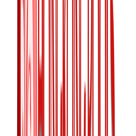
Togel Hkg Sabtu 23 03 2024 pada sabtu ini. Jangan keliru buat
memampang tebakan cocok kemampuan dan jangan terlalu serakah.
Ingat, togel merupakan game yang memerlukan
keberuntungan
dan
strategi yang tepat. Jangan keliru buat selalu bersenang-senang dan
jangan terlalu dipusingkan dengan kemenangan ataupun kekalahan.
Simak Ramalan Terbaru Prediksi Shio
Togel sabtu Sekarang!
Prediksi Togel Hkg 23 03 2024