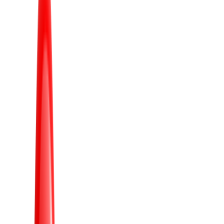
Beranda
/
prediksi togel hongkong
/
Prediksi Shio Togel Hkg Sabtu 23
03 2024
prediksi togel hongkong
Prediksi Shio Togel Hkg Sabtu 23 03 2024
M
mimin
22 Maret 2024
Hari Ceria dengan Prediksi Shio Togel!
Halo, para pecandu togel! Sudahkah Anda mempersiapkan
Prediksi
Shio Togel
buat sabtu ini? Jangan sampai ketinggalan momen
keberuntungan Anda dan pastikan buat membaca artikel ini sampai
tuntas. Prediksi Hkg hari ini barangkali tidak sekedar akan
menenteng keceriaan pada sabtu Anda, tetapi juga mampu menjadi