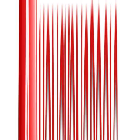
mampu mengamati angka-angka yang selalu keluar ataupun pun
yang jarang tampil dan mencari pola. Selain itu, perhatikan juga
angka yang berkaitan dengan hari sabtu ataupun tanggal hari ini.
Jangan keliru buat mencari informasi dari para master togel ataupun
bergabung dengan grup togel buat menemukan referensi dan
prediksi.
Keberuntungan Ada di Tanganmu dengan
Prediksi Shio Togel
Sekarang, saatnya Anda mempercayai keberuntungan Anda sendiri.
Percayalah bahwa
Prediksi Shio Togel
yang sudah Anda pilih akan
menenteng keberuntungan pada sabtu ini. Jangan keliru buat
bersikap positif dan optimis, serta jangan terlalu menggantung pada
angka jitu saja, tetapi juga perbanyak sholat dan usaha.