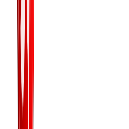
GAMES
DATE
RESULT
Cambodia
09-08-2026
7023
Sydney
09-08-2026
8082
China
09-08-2026
3946
Japan
09-08-2026
3051
Singapore
09-08-2026
7137
Taiwan
08-08-2026
4329
Hongkong
08-08-2026
2797
Menu Navigasi