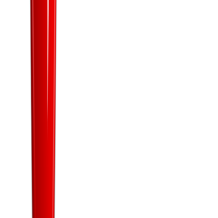
→
🔎 RUMUS TOGEL
PAITO WARNA SYDNEY
→
SYDNEY SENIN
→
SYDNEY SELASA
→
SYDNEY
RABU
→
SYDNEY KAMIS
→
SYDNEY JUMAT
→
SYDNEY
SABTU
→
SYDNEY MINGGU
PAITO WARNA SINGAPORE