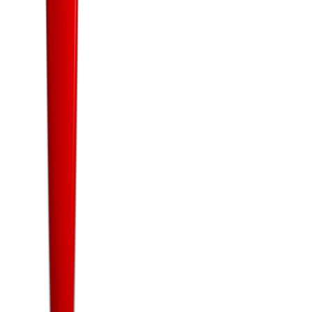
→
SINGAPORE SENIN
→
SINGAPORE RABU
→
SINGAPORE KAMIS
→
SINGAPORE SABTU
→
SINGAPORE
MINGGU
PAITO WARNA HONGKONG
→
HONGKONG SENIN
→
HONGKONG SELASA
→
HONGKONG RABU
→
HONGKONG KAMIS
→
HONGKONG JUM'AT
→
HONGKONG SABTU
→
HONGKONG MINGGU
→
PAITO WARNA CHINA
→
PAITO WARNA JAPAN
→
PAITO WARNA TAIWAN