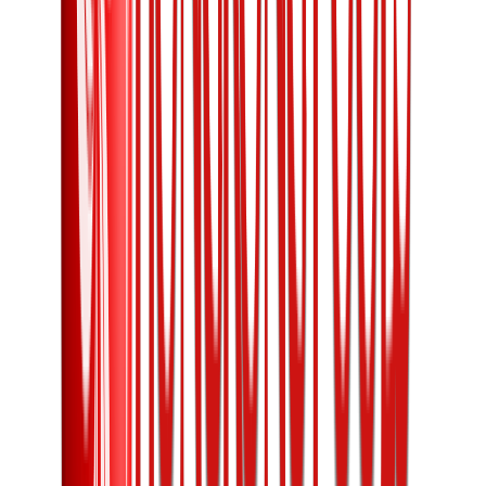
Jangan berbelanja sedikit angka dengan nominal besar sebab
prosentase menang akan kecil.
Perbanyak angka yang di beli dan turunkan nominalnya sebab
semakin banyak angka yang di beli akan semakin berpeluang buat
menang.
Togeler sejati adalah dirinya yang tabungannya terus bertambah
bukan dirinya yang selalu kalah.
Demikianlah bayaran dan trik buat mencari kemenangan pada togel
Hkg sabtu yang mampu Anda terapkan. Jangan keliru buat selalu
sabar, konsisten, dan yakin pada diri sendiri. Siapkan diri Anda buat
meraih kemenangan besar dengan
Prediksi Shio Togel Hkg Sabtu 23
03 2024
pada sabtu ini. Mudah-mudahan artikel ini berguna dan
selamat memainkan togel!