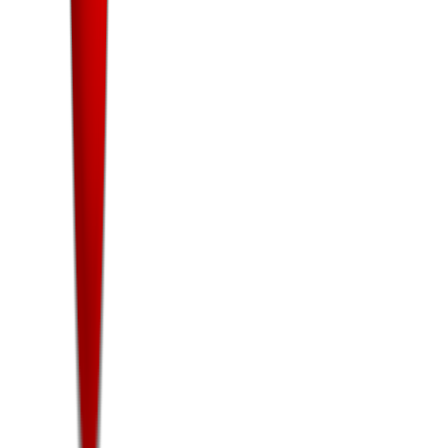
→
HONGKONG SENIN
→
HONGKONG SELASA
→
HONGKONG RABU
→
HONGKONG KAMIS
→
HONGKONG JUM'AT
→
HONGKONG SABTU
→
HONGKONG MINGGU
→
PAITO WARNA CHINA
→
PAITO WARNA JAPAN
→
PAITO WARNA TAIWAN
Komentar Terakhir
kamisteri
↗
Sgp Kamis