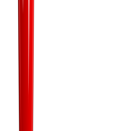
Menu Navigasi
→
🔎 RUMUS TOGEL
PAITO WARNA SYDNEY
→
SYDNEY SENIN
→
SYDNEY SELASA
→
SYDNEY
RABU
→
SYDNEY KAMIS
→
SYDNEY JUMAT
→
SYDNEY
SABTU
→
SYDNEY MINGGU