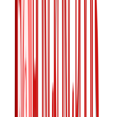
Prediksi Togel Hongkong Besok Selasa 13-02-2024
Ada beberapa taktik yang berbeda untuk memainkan
Prediksi Togel
Hongkong
. Salah satu taktik paling terkenal adalah memilih angka.
Pemain harus memilih nomor yang kemungkinan besar akan ditarik.