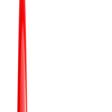
Beranda
/
prediksi togel hongkong
/
Prediksi Togel Hongkong Besok
Selasa 13-02-2024
prediksi togel hongkong
Prediksi Togel Hongkong Besok Selasa
13-02-2024
M
mimin
12 Februari 2024
Prediksi Togel Hongkong Besok Selasa 13-02-2024
- Prediksi
Togel Hongkong merupakan salah satu bentuk game togel
terpopuler di semua dunia. Game ini menawarkan pemainnya
kesempatan untuk memenangkan hadiah besar dan semakin terkenal
dalam beberapa tahun terakhir. Di blog ini, kami akan membahas
beragam taktik dan teknik yang bisa digunakan pemain saat