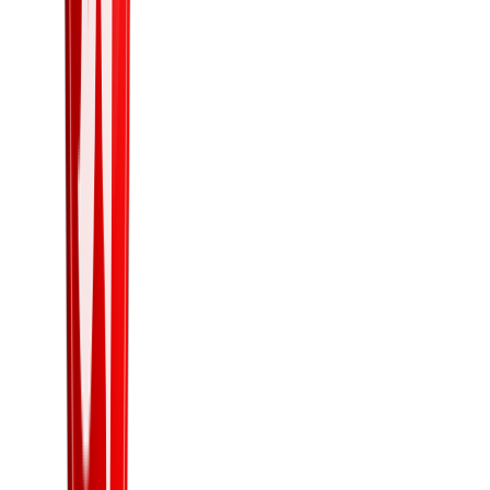
Widget HTML Atas
GAMES
DATE
RESULT
Cambodia
09-08-2026
7023
Sydney
09-08-2026
8082
China
09-08-2026
3946
Japan
09-08-2026
3051
Singapore
09-08-2026
7137
Taiwan
09-08-2026
9161
Hongkong
09-08-2026
8620