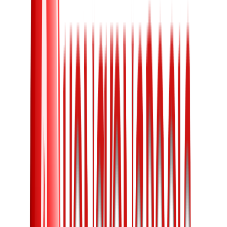
Angka Keberuntungan Prediksi Togel Hongkong
Prediksi Togel angka keberuntungan
hongkong
sedang populer. Ada
beberapa jenis angka keberuntungan, dan bisa jadi, misalnya, angka
yang sama yang sudah ditarik berkali-kali, atau angka yang
umumnya populer.
Angka keberuntungan bisa didapatkan dari beberapa sumber
berbeda. Salah satu sumber angka keberuntungan yang paling
terkenal adalah internet. Ada beberapa situs berbeda di internet yang
menawarkan angka keberuntungan untuk Prediksi Togel Hongkong.
Situs web selalu kali mempunyai diagnosa nomor mana yang sudah
ditarik berkali-kali, dan nomor mana yang paling populer.
Strategi Memainkan Prediksi Togel Hongkong