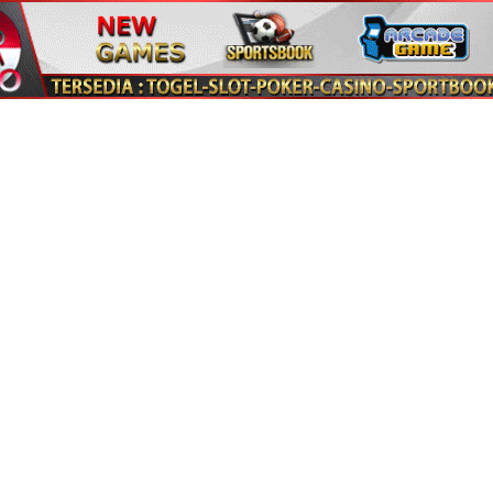
J
JITUHK
Beranda
Togel Sydney
Togel Singapura
Togel Hongkong
prediksi
togel hongkong
prediksi togel singapura
prediksi togel sydney