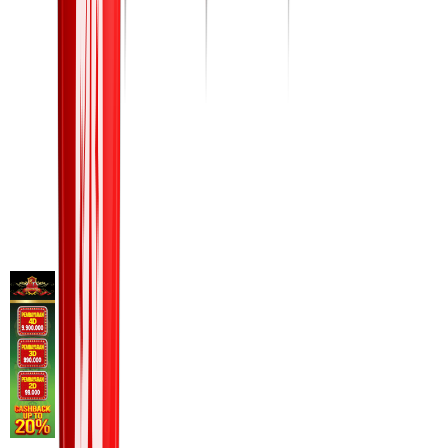
Komentar
*
😊
👁 Preview
Blok teks lalu pilih warna:
Merah
Biru
Kuning
Hijau
Ungu
Orange
Pink
📌 Cara pakai warna:
Blok teks di textarea → klik tombol warna. Atau ketik manual:
=
Merah
=
Biru
=
Kuning
<
a
>...</
a
>
<
b
>...</
b
>
<
c
>...</
c
>
=
Hijau
=
Ungu
=
Orange
<
d
>...</
d
>
<
e
>...</
e
>
<
f
>...</
f
>
=
Pink
<
g
>...</
g
>
I'm not a robot 🤖
✉️ Kirim Komentar