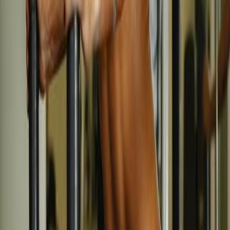
Prediksi Togel Singapura Top Rabu 29 05 2024
Ada beberapa strategi yang berlainan untuk memainkan
Prediksi
Togel Singapura Top Rabu 29 05 2024
. Salah satu strategi paling
populer adalah memutuskan angka. Pemain musti memutuskan
nomor yang kemungkinan besar akan ditarik. Pemain juga dapat
memakai nomor keberuntungan yang populer atau sering ditarik di
masa lalu. Strategi untuk jackpot togel sg[0] yang lain ialah dengan
memakai permainan. Pemain dapat memainkan banyak permainan