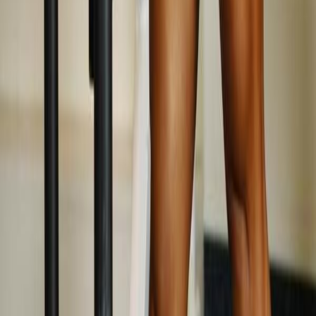
→
🔎 RUMUS TOGEL
PAITO WARNA SYDNEY
→
SYDNEY SENIN
→
SYDNEY SELASA
→
SYDNEY
RABU
→
SYDNEY KAMIS
→
SYDNEY JUMAT
→
SYDNEY
SABTU
→
SYDNEY MINGGU
PAITO WARNA SINGAPORE