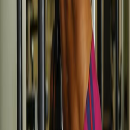
sekaligus untuk mempunyai peluang jackpot yang lebih baik.
Strategi ini memungkinkan pemain untuk meningkatkan peluang
mereka untuk menang.
Prediksi Togel Singapura Populer
Salah satu
Prediksi Togel Singapura Top Rabu 29 05 2024
yang
paling populer adalah meraih angka. Pemain dapat meraih nomor
yang kemungkinan akan ditarik, atau mereka dapat meraih nomor
yang sering ditarik di masa lalu. Strategi populer lainnya adalah
memakai peluang. Peluang memungkinkan pemain untuk
menghitung angka yang paling barangkali ditarik. Pengganda juga
dapat digunakan untuk meningkatkan peluang menang.
Prediksi Togel Singapura adalah permainan togel populer yang
mempromosikan pemainnya kesempatan untuk memenangkan