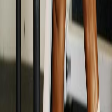
→
SINGAPORE SENIN
→
SINGAPORE RABU
→
SINGAPORE KAMIS
→
SINGAPORE SABTU
→
SINGAPORE
MINGGU
PAITO WARNA HONGKONG
→
HONGKONG SENIN
→
HONGKONG SELASA
→
HONGKONG RABU
→
HONGKONG KAMIS
→
HONGKONG JUM'AT
→
HONGKONG SABTU
→
HONGKONG MINGGU
→
PAITO WARNA CHINA
→
PAITO WARNA JAPAN
→
PAITO WARNA TAIWAN