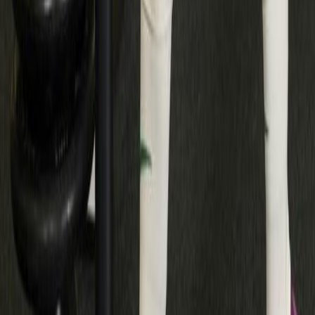
Admin Dashboard