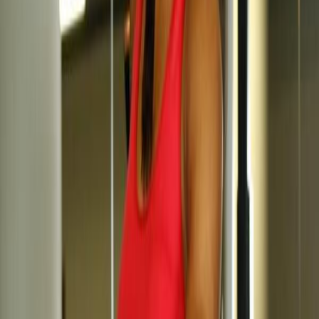
47. 40. 48. 61. 63.
67. 64. 60. 68. 94.
90
Undian Prediksi Togel Singapura
Togel Prediksi Togel Singapura umumnya diadakan lima kali
seminggu. Umumnya undian diadakan pada hari Senin, rabu,
Kamis, sabtu dan minggu. Pengundian dilakukan oleh lotere resmi
Singapura. Terlibat dalam Prediksi Togel Singapura itu mudah.
Pemain dapat berbelanja tiket dan memutuskan nomor dan simbol
yang diinginkan. Pengundian akan dilakukan dan hasilnya akan
dipublikasikan.
Angka Keberuntungan Prediksi Togel