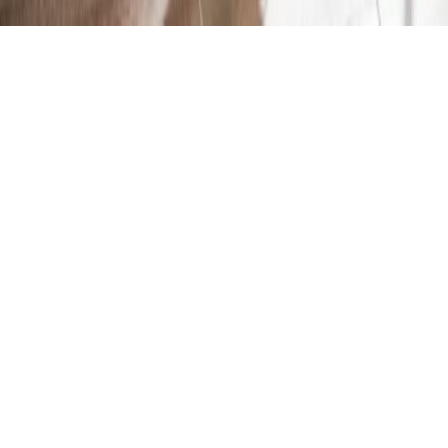
©
2026
JITUHK
.