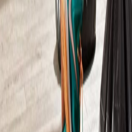
Komentar Terakhir
kamisteri
↗
Sgp Kamis
Widget HTML Bawah