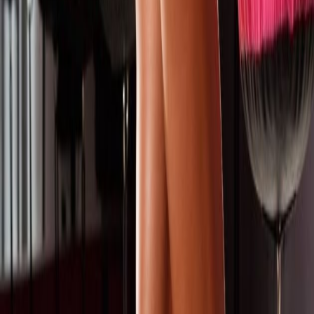
sistem taruhan buat memprediksi angka yang akan keluar. Sistem
taruhan bisa membantu Anda memilih angka yang akan keluar
dengan akurasi tinggi. Dengan memakai metode-metode ini, Anda
bisa memprediksi
Angka jitu
dengan akurasi tinggi.
Ramalan Angka Jitu Sidney Kamis 2/11/2023 adalah cara yang
terkenal buat menebak angka yang akan keluar dalam game
Ramalan Angka Jitu. Walaupun tidak ada jaminan bahwa prediksi
yang diberikan akan benar, prediksi ini bisa membantu pemain togel
buat meningkatkan peluang mereka buat memenangkan hadiah.
Namun, pemain harus sering hapal bahwa
Ramalan Angka Jitu
Sidney Kamis 2/11/2023
hanyalah sebuah alat bantu dan tidak ada
jaminan bahwa prediksi yang diberikan akan benar.
Artikel Terkait
Prediksi Angka Jitu Sidney Minggu 15-10-2023