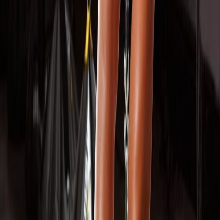
GAMES
DATE
RESULT
Cambodia
06-08-2026
7607
Sydney
06-08-2026
4816
China
06-08-2026
0119
Japan
06-08-2026
2546
Singapore
05-08-2026
0715
Taiwan
05-08-2026
6960
Hongkong
05-08-2026
4245
Menu Navigasi