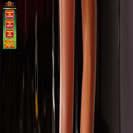
📌 Cara pakai warna:
Blok teks di textarea → klik tombol warna. Atau ketik manual:
=
Merah
=
Biru
=
Kuning
<
a
>...</
a
>
<
b
>...</
b
>
<
c
>...</
c
>
=
Hijau
=
Ungu
=
Orange
<
d
>...</
d
>
<
e
>...</
e
>
<
f
>...</
f
>
=
Pink
<
g
>...</
g
>
I'm not a robot 🤖
✉️ Kirim Komentar
Widget HTML Atas