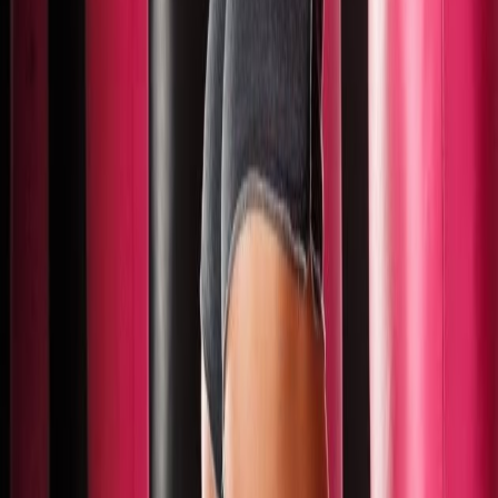
Rahasia Sukses Memprediksi Ramalan
Angka Jitu
1. Pastikan Anda mempunyai pengetahuan yang cukup tentang togel
Sidney. Ini termasuk mengetahui aturan, angka, dan jenis taruhan
yang tersedia.
2. Pelajari pola angka yang telah terjadi di masa lalu. Ini akan
membantu Anda memprediksi angka yang akan datang.
3. Jangan terlalu menggantung pada satu metode prediksi. Coba
beragam metode dan lihat mana yang paling berhasil.
4. Jangan mengambil risiko yang tidak perlu. Jangan berjudi dengan
uang yang Anda tidak mampu kehilangan.
5. Beristirahatlah secara teratur buat mengayomi kesehatan mental
dan fisik Anda.
6. Jangan lupa buat mengejar berita dan informasi terbaru tentang
togel Sidney. Ini akan membantu Anda menjadikan prediksi yang
lebih akurat.
7. Jangan lupa buat mengejar saran dan tips dari para pakar karena
Ini akan membantu Anda menjadikan prediksi yang lebih tepat.
8. Mengejar perkembangan pasar dan perkembangan teknologi Ini
akan membantu Anda menjadikan prediksi yang lebih tepat.
9. Ini akan membantu Anda menjadikan prediksi yang lebih tepat.