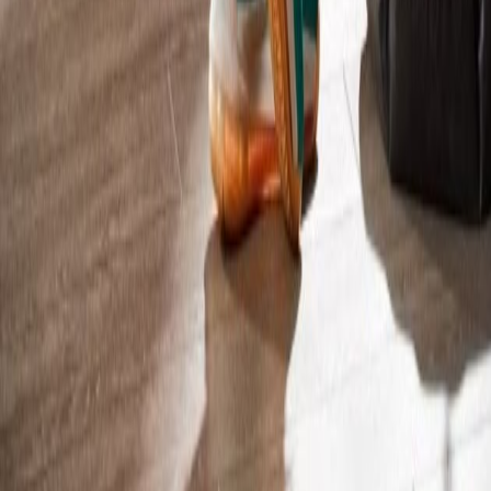
Admin Dashboard