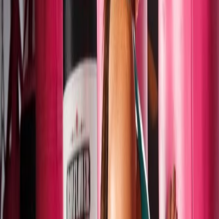
Sidney:
1. Pastikan Anda mempunyai strategi yang tepat. Strategi yang tepat
adalah kunci buat jackpot besar dalam Ramalan Angka Jitu. Anda
harus mempunyai strategi yang tampak dan terorganisir buat
memberanikan bahwa Anda mempunyai peluang yang lebih baik
buat menang.
2. Pahami cara kerja togel Sidney. Anda harus mengetahui cara kerja
Ramalan Angka Jitu sebelum Anda mulai bermain. Ini akan
membantu Anda menjadikan keputusan yang tepat dan
meminilmalisir risiko kerugian.
3. Gunakan diagnosa data buat membantu Anda menjadikan
keputusan. Diagnosa data bisa membantu Anda mengetahui pola
dan tren yang terjadi di pasar Ramalan Angka Jitu. Ini akan
membantu Anda menjadikan keputusan yang lebih tepat dan
meningkatkan peluang Anda buat menang.
4. Gunakan alat bantu buat membantu Anda menjadikan keputusan.
Alat bantu kayak sistem taruhan otomatis bisa membantu Anda
menjadikan keputusan yang lebih tepat dan meningkatkan peluang
Anda buat menang.
5. Jangan lupa buat mengontrol emosi, Jangan biarkan emosi Anda
mengendalikan Anda ketika bermain Ramalan Angka Jitu. Ini akan
menjadikan Anda mengambil keputusan yang salah dan
mengecilkan peluang Anda buat menang.