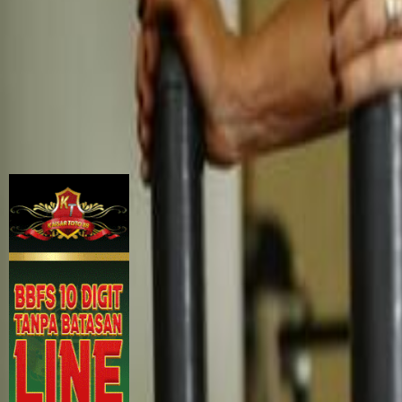
Cara Mencari Ramalan Togel Singapura: 
1. Bermainlah dengan taktik yang tepat. Jangan memainkan togel Sin
2. Jangan mengejar orang lain. Jangan mengejar prediksi orang lain 
3. Gunakan angka yang telah keluar sebelumnya. Perhatikan angka-an
4. Gunakan alat bantu. Gunakan alat bantu kayak kalkulator togel 
5. Bermainlah dengan uang yang Anda dapat kehilangan. Jangan mem
6. Jangan keliru bersenang-senang. Jangan keliru bersenang-senang sa