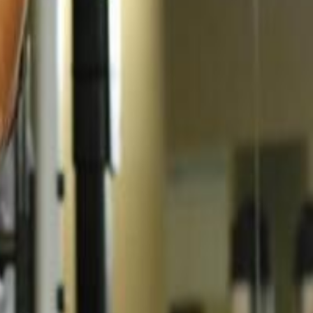
ta juga dapat berambisi buat menuntaskan saat bersama teman-teman
si buat semua hal yang menyenangkan saat memainkan togel Singapura