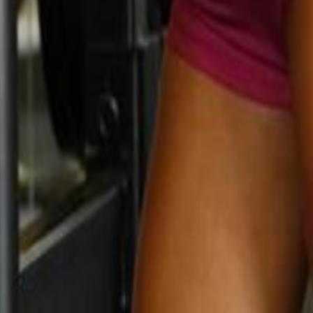
Ramalan Togel Singapura Jitu Sabtu 12/10/2024
a: Apa yang Penting Anda Ketahui?