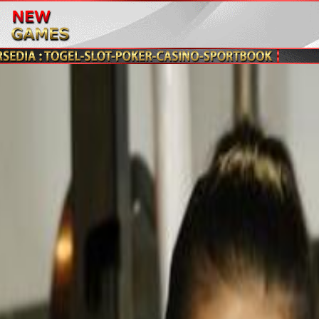
l hongkong
prediksi togel singapura
prediksi togel sydney