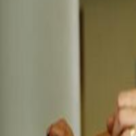
Beranda
/
prediksi togel singapura
/
Ramalan Togel Singapura Jitu Sabt
prediksi togel singapura
Ramalan Togel Singapura Jitu Sabtu 12/10
M
mimin
11 Oktober 2024
Ramalan Togel Singapura: Apa yang Dapa
Ramalan Togel Singapura
? Hmm, kita dapat berambisi buat jackpot b
kita di kasino, menikmati minuman dan makanan yang lezat, dan men
hari ini!