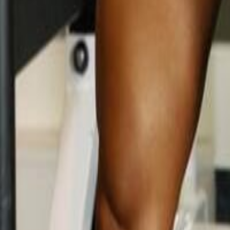
adi berpikir bahwa Anda dapat menebak angka yang akan keluar, Anda 
k angka yang akan keluar.
h satu tehnik terbaik buat mencegah kehilangan uang. Jangan pernah be
saat bertaruh, Anda boleh jadi akan mengambil risiko yang tidak perl
hnik terbaik buat mencegah kehilangan uang.
lah salah satu tehnik terbaik buat mencegah kehilangan uang.
huan mengenai togel. Ini adalah salah satu tehnik terbaik buat mence
ang baik. Ini adalah salah satu tehnik terbaik buat mencegah kehilang
nik Membuat Prediksi yang Akurat?