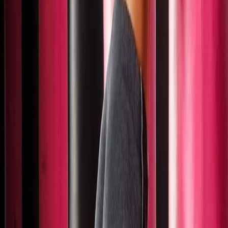
3. Jangan lupa untuk memeriksa jadwal keluaran togel Sydney. Ini
akan membantu Anda menyadari kapan angka-angka yang akan
keluar.
4. Jangan lupa untuk memeriksa berita dan info terbaru mengenai
Syair Togel Jitu. Ini akan membantu Anda menyadari apa yang
sedang terjadi di pasar togel.
5. Gunakan alat bantu seperti kalkulator togel
Sydney
untuk
membantu Anda memprediksi angka-angka yang akan keluar.
6. Jangan lupa untuk menggunakan bisikan hati Anda. Ini akan
membantu Anda memprediksi angka-angka yang akan keluar
dengan lebih akurat.
7. Jangan lupa untuk menggunakan strategi taruhan yang tepat. Ini
akan membantu Anda meningkatkan peluang Anda untuk
memenangkan Syair Togel Jitu.
Rahasia Berhasil Memprediksi Syair
Togel Jitu
1. Pastikan Anda mempunyai pengetahuan yang lumayan mengenai
togel Sydney. Ini termasuk menyadari aturan, angka, dan jenis
taruhan yang tersedia.
2. Pelajari pola angka yang sudah terjadi di masa lalu. Ini akan