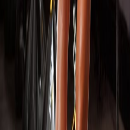
China
07-08-2026
6699
Japan
07-08-2026
3965
Singapore
05-08-2026
0715
Taiwan
06-08-2026
4587
Hongkong
06-08-2026
3634
Menu Navigasi
→
🔎 RUMUS TOGEL
PAITO WARNA SYDNEY