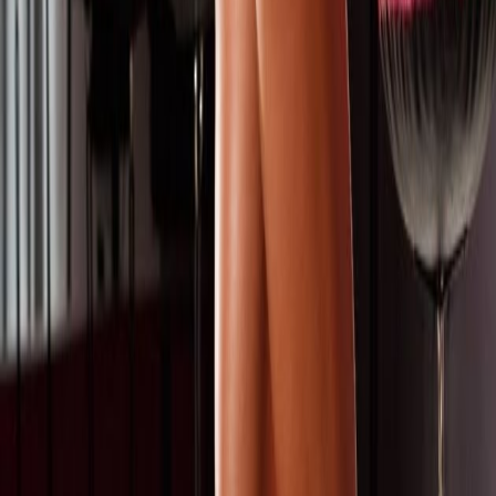
Syair Togel Jitu Sydney Selasa 30-01-2024 adalah cara yang
terkenal untuk menebak angka yang akan keluar dalam permainan
Syair Togel Jitu. Walaupun tak ada jaminan bahwa prediksi yang
diberikan akan benar, prediksi ini boleh membantu pemain togel
untuk meningkatkan peluang mereka untuk memenangkan hadiah.
Namun, pemain musti selalu hapal bahwa
Syair Togel Jitu Sydney
Selasa 30-01-2024
hanyalah sebuah alat bantu dan tak ada jaminan
bahwa prediksi yang diberikan akan benar.
Artikel Terkait
Prediksi Angka Jitu Sidney Minggu 15-10-2023
15 Oktober 2023
Ramalan Jitu Togel Sydney Senin 16 10 2023
16 Oktober 2023
💬 Diskusi