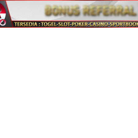
J
JITUHK
Beranda
Togel Sydney
Togel Singapura
Togel Hongkong
prediksi
togel hongkong
prediksi togel singapura
prediksi togel sydney