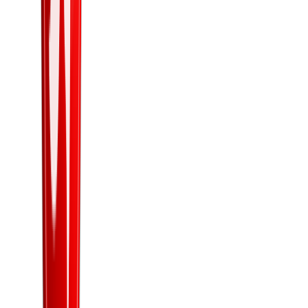
GAMES
DATE
RESULT
Cambodia
07-08-2026
4372
Sydney
06-08-2026
4816
China
06-08-2026
0119
Japan
06-08-2026
2546
Singapore
05-08-2026
0715
Taiwan
06-08-2026
4587
Hongkong
06-08-2026
3634
Menu Navigasi