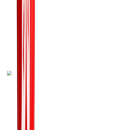
📌 Cara pakai warna:
Blok teks di textarea → klik tombol warna. Atau ketik manual:
=
Merah
=
Biru
=
Kuning
<
a
>...</
a
>
<
b
>...</
b
>
<
c
>...</
c
>
=
Hijau
=
Ungu
=
Orange
<
d
>...</
d
>
<
e
>...</
e
>
<
f
>...</
f
>
=
Pink
<
g
>...</
g
>
I'm not a robot 🤖
✉️ Kirim Komentar
Widget HTML Atas