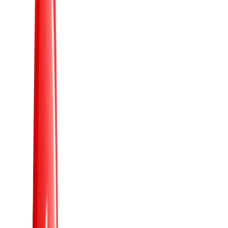
besar, diperlukan keahlian dalam menebak angka jitu. Di essai ini,
Anda akan menemukan rahasia dan trik jitu agar dapat
memenangkan
Togel Hari Ini
.
Cari Tahu Rahasia Menebak Togel Hari
Ini
Menebak angka jitu togel memang tidak mudah, namun juga tidak
mustahil. Ada beberapa tehnik yang dapat dikerjakan untuk dapat
menebak angka jitu dengan tepat. Salah satu tehnik yang dapat
dikerjakan adalah dengan mempelajari pola-pola keluaran angka
togel sebelumnya. Dari sana, Anda dapat mencari tahu angka-angka
yang sering keluar dan membuat prediksi angka jitu. Selain itu,
Anda juga dapat mempertimbangkan angka yang sudah lama tidak
keluar atau angka yang sering muncul secara berurutan.