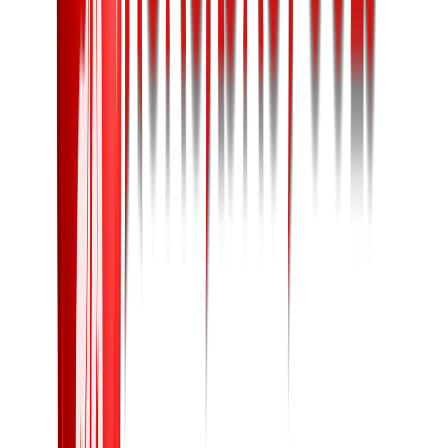
15 Oktober 2023
Prediksi Shio Togel Hkg Senin 16-10-2023
16 Oktober 2023
💬 Diskusi
Belum ada komentar. Jadilah yang pertama!
Tinggalkan Komentar
Nama
*
Email
*
Website
(opsional)
Komentar
*
😊
👁 Preview
Blok teks lalu pilih warna:
Merah
Biru
Kuning
Hijau
Ungu
Orange
Pink