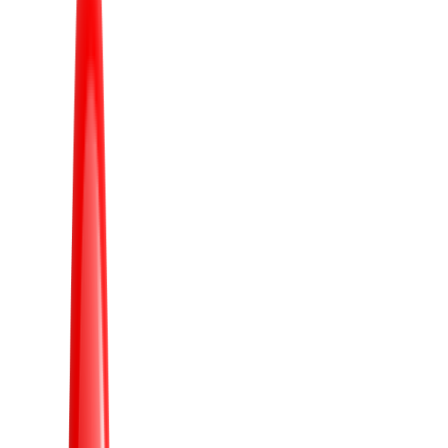
Beranda
/
prediksi togel hongkong
/
Togel Hari Ini Hkg Jumat 24 11
2023
prediksi togel hongkong
Togel Hari Ini Hkg Jumat 24 11 2023
M
mimin
24 November 2023
Selamat Datang di Dunia Togel Hari Ini!
Selamat datang di dunia Togel Hari Ini Hkg Jumat 24 11 2023! Bagi
sebagian orang, togel bukan hanya hanya game biasa. Togel
menjadi salah satu tehnik untuk menemukan penghasilan tambahan
yang lumayan besar. Namun, untuk dapat meraih kemenangan