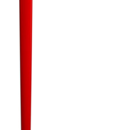
→
SINGAPORE SENIN
→
SINGAPORE RABU
→
SINGAPORE KAMIS
→
SINGAPORE SABTU
→
SINGAPORE
MINGGU
PAITO WARNA HONGKONG
→
HONGKONG SENIN
→
HONGKONG SELASA
→
HONGKONG RABU
→
HONGKONG KAMIS
→
HONGKONG JUM'AT
→
HONGKONG SABTU
→
HONGKONG MINGGU
→
PAITO WARNA CHINA
→
PAITO WARNA JAPAN
→
PAITO WARNA TAIWAN