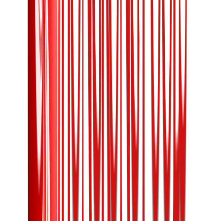
memenangkan togel ini dan meraih rejeki yang besar. Namun,
jangan lupa untuk sering bermain dengan berakal dan bertanggung
jawab, agar anda tidak kecewa bila angka yang anda pasang belum
tepat sasaran.
Togel Hari Ini Hkg Jumat 24 11 2023 merupakan salah satu game
togel yang terkenal dan menarik di Indonesia. Untuk dapat
memenangkan togel ini, Anda penting mempelajari rahasia dan trik
jitu seperti mencari pola keluaran angka, merumus angka, dan
menggunakan angka
keberuntungan
. Selain itu, Anda juga musti
bermain dengan berakal dan bertanggung jawab. Mari mulai
perjalanan menuju kemenangan dengan
Togel Hari Ini Hkg Jumat
24 11 2023
!
Artikel Terkait
Prediksi Togel Hkg Terjitu 15 10 2023