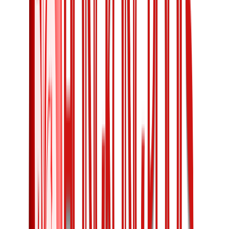
Tips Berhasil Bermain Togel Hari Ini
untuk Pemula
Bagi pemula, bermain togel dapat terasa amat menantang dan
membingungkan. Namun, dengan melaksanakan beberapa tips
berhasil seperti mengetahui varitas taruhan, menentukan agen togel
yang terpercaya, dan membatasi jumlah taruhan, maka peluang
kemenangan dapat meningkat. Selain itu, Anda juga musti sering
mendengar update dari prediksi angka jitu terbaru.
Prediksi Togel Hkg 24 11 2023
Pola Askop