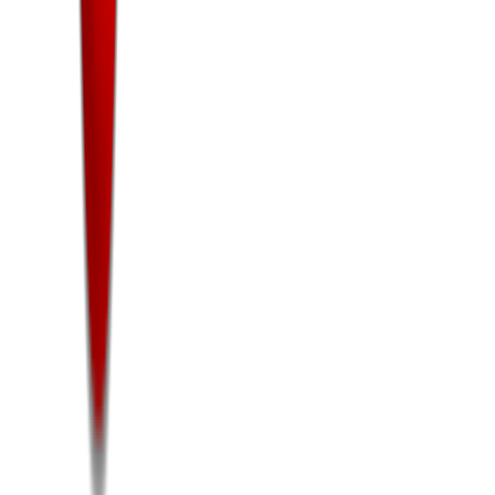
Komentar Terakhir
kamisteri
↗
Sgp Kamis
Widget HTML Bawah