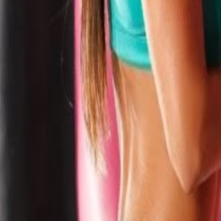
2024
ang harus anda pahami sebelum anda Memainkan togel Sidney:
alah kunci untuk jackpot besar dalam Angka Jitu Ekor. Anda harus memp
kerja Angka Jitu Ekor sebelum Anda mulai bermain. Ini akan membantu 
. Analisis data boleh membantu Anda mengetahui pola dan tren yang 