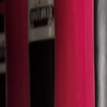
Beranda
/
prediksi togel sydney
/
Angka Jitu Ekor Sidney Sabtu 20/01/
prediksi togel sydney
Angka Jitu Ekor Sidney Sabtu 20/01/2024
M
mimin
19 Januari 2024
Strategi Angka Jitu Ekor Agar Menang
Berikut ini adalah Taktik
Angka Jitu Ekor Sidney Sabtu 20/01/2024
y
1. Pastikan Anda mempunyai taktik yang tepat. Taktik yang tepat ad
Anda mempunyai peluang yang lebih baik untuk menang.
2. Pahami tehnik kerja togel Sidney. Anda harus mengetahui tehnik 
kerugian.
3. Gunakan analisis data untuk membantu Anda menjadikan keputusan