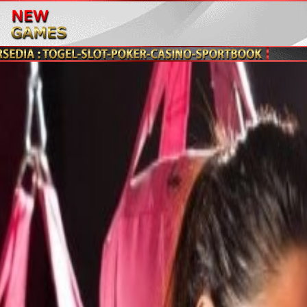
l hongkong
prediksi togel singapura
prediksi togel sydney