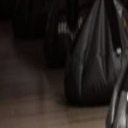
1. Pastikan Anda mempunyai pengetahuan yang cukup mengenai Angka 
2. Pelajari pola angka-angka yang telah keluar sebelumnya. Ini ak
3. Jangan lupa untuk memeriksa jadwal keluaran togel Sidney. Ini 
4. Jangan lupa untuk memeriksa berita dan info terbaru mengenai An
5. Gunakan alat bantu kayak kalkulator togel
Sidney
untuk membantu 
6. Jangan lupa untuk memakai intuisi Anda. Ini akan membantu Anda
7. Jangan lupa untuk memakai taktik taruhan yang tepat. Ini aka
Rahasia Berhasil Memprediksi Angka Jitu