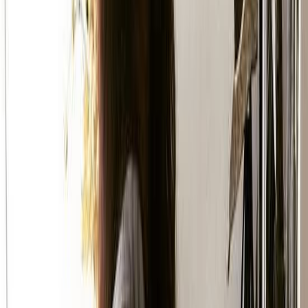
Sidney:
1. Pastikan Anda memiliki strategi yang tepat. Strategi yang tepat
adalah kunci buat jackpot besar dalam Prediksi Angka Jitu. Anda
harus memiliki strategi yang tampak dan terorganisir buat menjamin
bahwa Anda memiliki peluang yang lebih baik buat menang.
2. Pahami cara kerja togel Sidney. Anda harus memahami cara kerja
Prediksi Angka Jitu sebelum Anda mulai bermain. Ini akan
membantu Anda membuat keputusan yang tepat dan meminimalkan
risiko kerugian.
3. Gunakan analisis data buat membantu Anda membuat keputusan.
Analisis data mampu membantu Anda memahami pola dan tren
yang terjadi di pasar Prediksi Angka Jitu. Ini akan membantu Anda
membuat keputusan yang lebih tepat dan menambah peluang Anda
buat menang.
4. Gunakan alat bantu buat membantu Anda membuat keputusan.
Alat bantu kayak sistem taruhan otomatis mampu membantu Anda
membuat keputusan yang lebih tepat dan menambah peluang Anda
buat menang.
5. Jangan keliru buat mengontrol emosi, Jangan biarkan emosi Anda
mengendalikan Anda ketika bermain Prediksi Angka Jitu. Ini akan
membuat Anda mengambil keputusan yang salah dan mengurangi
peluang Anda buat menang.