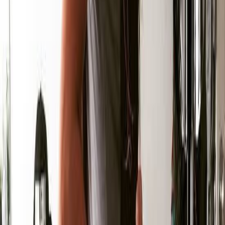
akan membantu Anda memprediksi angka-angka yang akan keluar
di masa depan.
3. Jangan keliru buat memeriksa jadwal keluaran togel Sidney. Ini
akan membantu Anda memahami kapan angka-angka yang akan
keluar.
4. Jangan keliru buat memeriksa berita dan info terbaru tentang
Prediksi Angka Jitu. Ini akan membantu Anda memahami apa yang
sedang terjadi di pasar togel.
5. Gunakan alat bantu kayak kalkulator togel
Sidney
buat membantu
Anda memprediksi angka-angka yang akan keluar.
6. Jangan keliru buat memakai bisikan hati Anda. Ini akan
membantu Anda memprediksi angka-angka yang akan keluar
dengan lebih akurat.
7. Jangan keliru buat memakai strategi taruhan yang tepat. Ini akan
membantu Anda menambah peluang Anda buat memenangkan
Prediksi Angka Jitu.
Rahasia Berhasil Memprediksi Prediksi
Angka Jitu
1. Pastikan Anda memiliki pengetahuan yang lumayan tentang togel
Sidney. Ini termasuk memahami aturan, angka, dan varitas taruhan