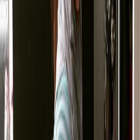
Prediksi Angka Jitu Sidney Minggu 15-10-2023 adalah cara yang
terkenal buat menebak angka yang akan keluar dalam permainan
Prediksi Angka Jitu. Walaupun tidak ada jaminan bahwa prediksi
yang diberikan akan benar, prediksi ini mampu membantu pemain
togel buat menambah peluang mereka buat memenangkan hadiah.
Namun, pemain harus selalu ingat bahwa
Prediksi Angka Jitu
Sidney Minggu 15-10-2023
hanyalah sebuah alat bantu dan tidak
ada jaminan bahwa prediksi yang diberikan akan benar.
Artikel Terkait
Ramalan Jitu Togel Sydney Senin 16 10 2023
16 Oktober 2023
Keluaran Angka Togel Sdy Selasa 17/10/2023
17 Oktober 2023
💬 Diskusi