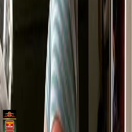
Belum ada komentar. Jadilah yang pertama!
Tinggalkan Komentar
Nama
*
Email
*
Website
(opsional)
Komentar
*
😊
👁 Preview
Blok teks lalu pilih warna:
Merah
Biru
Kuning
Hijau
Ungu
Orange
Pink
📌 Cara pakai warna:
Blok teks di textarea → klik tombol warna. Atau ketik manual:
=
Merah
=
Biru
=
Kuning
<
a
>...</
a
>
<
b
>...</
b
>
<
c
>...</
c
>
=
Hijau
=
Ungu
=
Orange
<
d
>...</
d
>
<
e
>...</
e
>
<
f
>...</
f
>