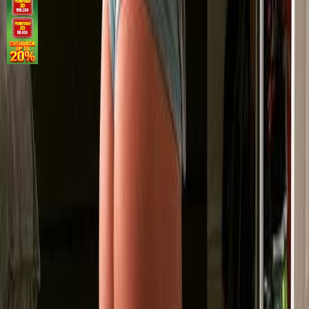
=
Pink
<
g
>...</
g
>
I'm not a robot 🤖
✉️ Kirim Komentar
Widget HTML Atas
GAMES
DATE
RESULT
Cambodia
09-08-2026
7023
Sydney
09-08-2026
8082