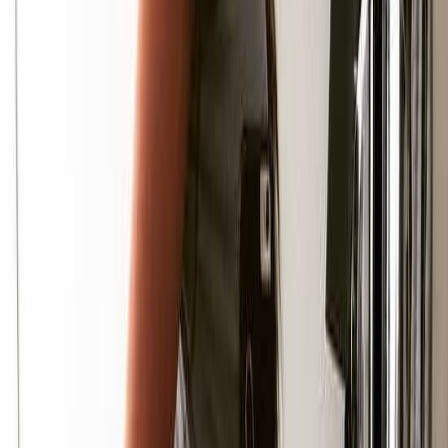
Prediksi Angka Jitu Sidney Minggu 15-10-2023
1. Pastikan Anda memiliki pengetahuan yang lumayan tentang
Prediksi Angka Jitu. Pelajari aturan dan cara bermainnya, serta cara
membaca angka-angka yang tercantum di sana.
2. Pelajari pola angka-angka yang sudah keluar sebelumnya. Ini