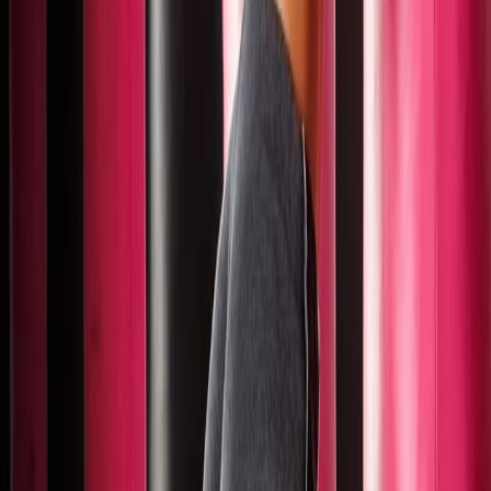
akan membantu Anda memahami kapan angka-angka yang akan
keluar.
4. Jangan keliru buat mencari tahuberita dan informasi terbaru
mengenai Keluaran Angka Togel. Ini akan membantu Anda
memahami apa yang sedang terjadi di pasar togel.
5. Gunakan alat bantu semacam kalkulator togel
Sdy
buat
membantu Anda memprediksi angka-angka yang akan keluar.
6. Jangan keliru buat menggunakan bisikan hati Anda. Ini akan
membantu Anda memprediksi angka-angka yang akan keluar
dengan lebih akurat.
7. Jangan keliru buat menggunakan taktik tebakan yang tepat. Ini
akan membantu Anda menambah peluang Anda buat memenangkan
Keluaran Angka Togel.
Rahasia Berhasil Memprediksi Keluaran
Angka Togel
1. Pastikan Anda memiliki pengetahuan yang lumayan mengenai
togel Sdy. Ini termasuk memahami aturan, angka, dan varitas
tebakan yang tersedia.
2. Pelajari pola angka yang telah terjadi di masa lalu. Ini akan
membantu Anda memprediksi angka yang akan datang.