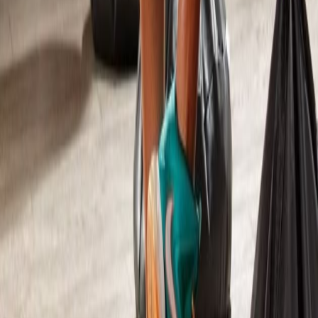
→
HONGKONG SENIN
→
HONGKONG SELASA
→
HONGKONG RABU
→
HONGKONG KAMIS
→
HONGKONG JUM'AT
→
HONGKONG SABTU
→
HONGKONG MINGGU
→
PAITO WARNA CHINA
→
PAITO WARNA JAPAN
→
PAITO WARNA TAIWAN
Komentar Terakhir