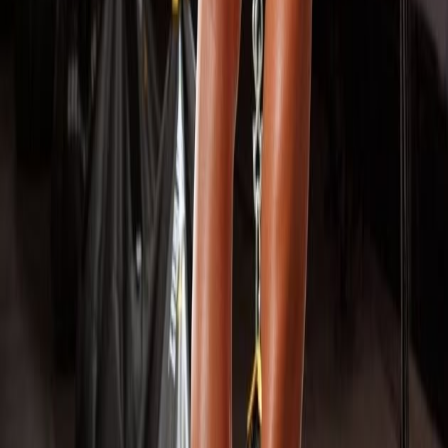
Singapore
07-08-2026
7907
Taiwan
07-08-2026
5838
Hongkong
07-08-2026
9943
Menu Navigasi
→
🔎 RUMUS TOGEL
PAITO WARNA SYDNEY