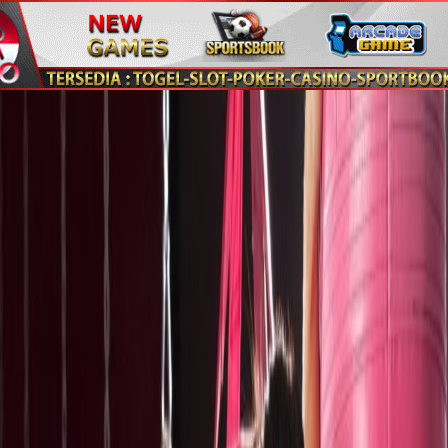
J
JITUHK
Beranda
Togel Sydney
Togel Singapura
Togel Hongkong
prediksi
togel hongkong
prediksi togel singapura
prediksi togel sydney