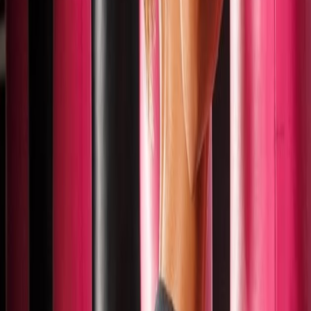
Keluaran Angka Togel Sdy Selasa 17/10/2023
1. Pastikan Anda memiliki pengetahuan yang lumayan mengenai
Keluaran Angka Togel. Pelajari anggaran dan cara bermainnya,
serta cara membaca angka-angka yang tercantum di sana.
2. Pelajari pola angka-angka yang telah keluar sebelumnya. Ini akan
membantu Anda memprediksi angka-angka yang akan keluar di
masa depan.
3. Jangan keliru buat mencari tahujadwal keluaran togel Sdy. Ini