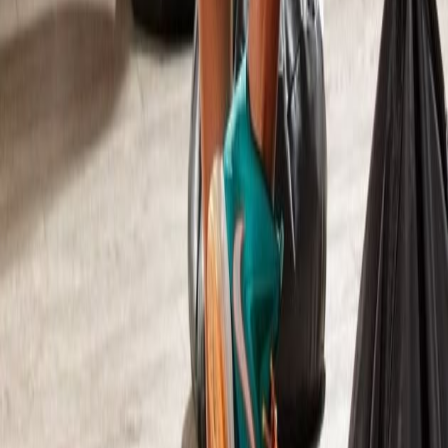
→
HONGKONG SENIN
→
HONGKONG SELASA
→
HONGKONG RABU
→
HONGKONG KAMIS
→
HONGKONG JUM'AT
→
HONGKONG SABTU
→
HONGKONG MINGGU
→
PAITO WARNA CHINA
→
PAITO WARNA JAPAN
→
PAITO WARNA TAIWAN
Komentar Terakhir
kamisteri