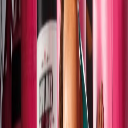
Sydney:
1. Pastikan Anda mempunyai strategi yang tepat. Strategi yang tepat
adalah kunci untuk menang besar dalam Bocoran Nomor Sydney.
Anda musti mempunyai strategi yang tampak dan terorganisir untuk
memberanikan bahwa Anda mempunyai peluang yang lebih baik
untuk menang.
2. Pahami cara kerja togel Sydney. Anda musti mengetahui cara
kerja Bocoran Nomor Sydney sebelum Anda mulai bermain. Ini
akan membantu Anda membuat keputusan yang tepat dan
meminilmalisir risiko kerugian.
3. Gunakan diagnosa data untuk membantu Anda membuat
keputusan. Diagnosa data mampu membantu Anda mengetahui pola
dan tren yang terjadi di pasar Bocoran Nomor Sydney. Ini akan
membantu Anda membuat keputusan yang lebih tepat dan
menambah peluang Anda untuk menang.
4. Gunakan alat bantu untuk membantu Anda membuat keputusan.
Alat bantu kayak sistem taruhan otomatis mampu membantu Anda
membuat keputusan yang lebih tepat dan menambah peluang Anda
untuk menang.
5. Jangan keliru untuk mengontrol emosi, Jangan biarkan emosi
Anda mengendalikan Anda ketika bermain Bocoran Nomor Sydney.
Ini akan membuat Anda mengambil keputusan yang salah dan
mengurangi peluang Anda untuk menang.