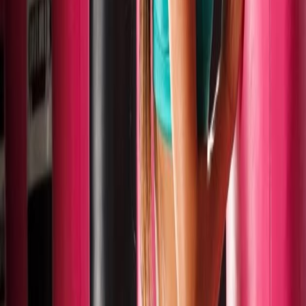
75. 20. 23. 29. 28.
26. 25
Kami menganjurkan Anda untuk mencari tahuhasil Bocoran Nomor
Sydney secara rutin untuk memberanikan bahwa Anda mempunyai
info terbaru dan akurat.
Tips dan trik Bocoran Nomor Sydney