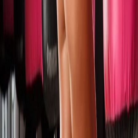
data sebelumnya untuk memprediksi angka yang akan keluar. Anda
mampu memakai data sebelumnya untuk menentukan pola angka
yang akan keluar. Selain itu, Anda juga mampu memakai diagnosa
teknis untuk memprediksi angka yang akan keluar. Diagnosa teknis
memakai grafik dan indikator untuk memprediksi angka yang akan
keluar. Anda juga mampu memakai sistem taruhan untuk
memprediksi angka yang akan keluar. Sistem taruhan mampu
membantu Anda menentukan angka yang akan keluar dengan
akurasi tinggi. Dengan memakai metode-metode ini, Anda mampu
memprediksi
Angka jitu
dengan akurasi tinggi.
Bocoran Nomor Sydney Togel Minggu 28/01/2024 adalah cara
yang terkenal untuk menebak angka yang akan keluar dalam game
Bocoran Nomor Sydney. Walaupun tidak ada jaminan bahwa
prediksi yang diberikan akan benar, prediksi ini mampu membantu
pemain togel untuk menambah peluang mereka untuk