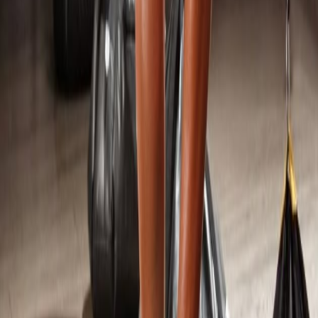
SABTU
→
SYDNEY MINGGU
PAITO WARNA SINGAPORE
→
SINGAPORE SENIN
→
SINGAPORE RABU
→
SINGAPORE KAMIS
→
SINGAPORE SABTU
→
SINGAPORE
MINGGU
PAITO WARNA HONGKONG