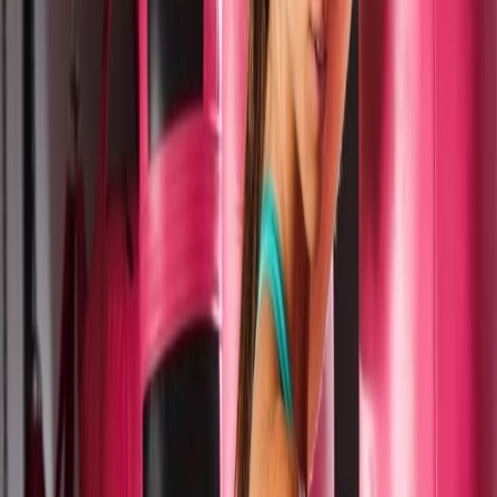
Beranda
/
prediksi togel sydney
/
Bocoran Nomor Sydney Togel
Minggu 28/01/2024
prediksi togel sydney
Bocoran Nomor Sydney Togel Minggu
28/01/2024
M
mimin
27 Januari 2024
Strategi Bocoran Nomor Sydney Supaya
Menang
Berikut ini adalah Strategi
Bocoran Nomor Sydney Togel Minggu
28/01/2024
yang musti anda pahami sebelum anda Bermain togel