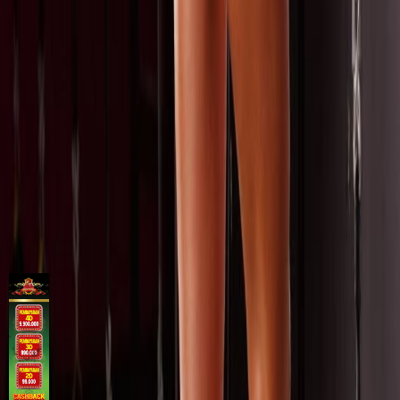
Nama
*
Email
*
Website
(opsional)
Komentar
*
😊
👁 Preview
Blok teks lalu pilih warna:
Merah
Biru
Kuning
Hijau
Ungu
Orange
Pink
📌 Cara pakai warna:
Blok teks di textarea → klik tombol warna. Atau ketik manual:
=
Merah
=
Biru
=
Kuning
<
a
>...</
a
>
<
b
>...</
b
>
<
c
>...</
c
>
=
Hijau
=
Ungu
=
Orange
<
d
>...</
d
>
<
e
>...</
e
>
<
f
>...</
f
>
=
Pink
<
g
>...</
g
>
I'm not a robot 🤖
✉️ Kirim Komentar