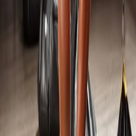
→
SYDNEY SENIN
→
SYDNEY SELASA
→
SYDNEY
RABU
→
SYDNEY KAMIS
→
SYDNEY JUMAT
→
SYDNEY
SABTU
→
SYDNEY MINGGU
PAITO WARNA SINGAPORE
→
SINGAPORE SENIN
→
SINGAPORE RABU
→
SINGAPORE KAMIS
→
SINGAPORE SABTU
→
SINGAPORE
MINGGU
PAITO WARNA HONGKONG