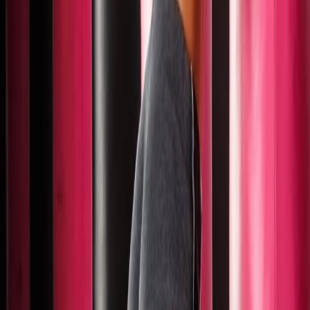
Bocoran Nomor Togel. Ini akan membantu Anda memahami apa
yang sedang terjadi di pasar togel.
5. Gunakan alat bantu semacam kalkulator togel
Sidney
buat
membantu Anda memprediksi angka-angka yang akan keluar.
6. Jangan lupa buat menggunakan bisikan hati Anda. Ini akan
membantu Anda memprediksi angka-angka yang akan keluar
dengan lebih akurat.
7. Jangan lupa buat menggunakan strategi taruhan yang tepat. Ini
akan membantu Anda meningkatkan peluang Anda buat
memenangkan Bocoran Nomor Togel.
Rahasia Sukses Memprediksi Bocoran
Nomor Togel
1. Pastikan Anda memiliki pengetahuan yang cukup tentang togel
Sidney. Ini termasuk memahami aturan, angka, dan jenis taruhan
yang tersedia.
2. Pelajari pola angka yang sudah terjadi di masa lalu. Ini akan
membantu Anda memprediksi angka yang akan datang.
3. Jangan terlalu bergantung pada satu metode prediksi. Coba
beragam metode dan simak mana yang paling berhasil.