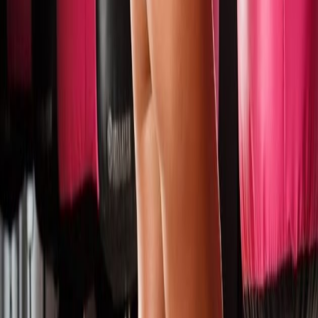
statistik. Diagnosa statistik bisa membantu Anda memprediksi angka
yang akan keluar dengan akurasi tinggi. Metode ini menggunakan
data sebelumnya buat memprediksi angka yang akan keluar. Anda
bisa menggunakan data sebelumnya buat menentukan pola angka
yang akan keluar. Selain itu, Anda juga bisa menggunakan diagnosa
teknis buat memprediksi angka yang akan keluar. Diagnosa teknis
menggunakan grafik dan indikator buat memprediksi angka yang
akan keluar. Anda juga bisa menggunakan sistem taruhan buat
memprediksi angka yang akan keluar. Sistem taruhan bisa
membantu Anda menentukan angka yang akan keluar dengan
akurasi tinggi. Dengan menggunakan metode-metode ini, Anda bisa
memprediksi
Angka jitu
dengan akurasi tinggi.
Bocoran Nomor Togel Sidney Sabtu 24-02-2024 adalah cara yang
populer buat menebak angka yang akan keluar dalam game Bocoran
Nomor Togel. Kendatipun tak ada jaminan bahwa prediksi yang