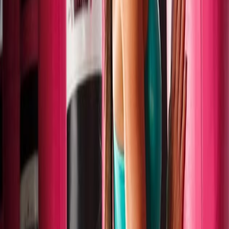
Bocoran Nomor Togel Terbaru
Bocoran Nomor Togel buat hari ini adalah:
Prediksi Togel Sidney 24-02-2024
Pola Askop
As: 178 vs Kop: 179
CB: 0/1
Kontrol 2D : 6029351
Angka Main 2D
901235 vs 478150
Jumlah : 5712968
Line 2D sabtu
95. 90. 04. 07. 08.
01. 05. 15. 10. 24.
27. 28. 21. 25. 20.
34. 37. 38. 31. 35.
30. 54. 57. 58. 51.