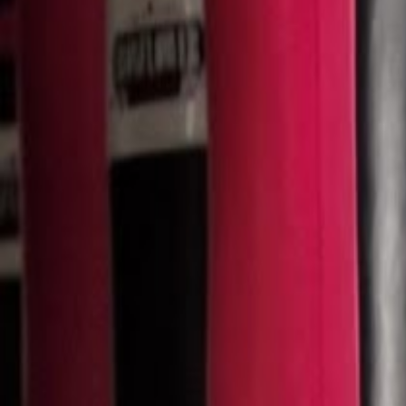
Beranda
/
prediksi togel sydney
/
Keluaran Terbaru Togel Sydney Jumat
prediksi togel sydney
Keluaran Terbaru Togel Sydney Jumat 3 1
M
mimin
3 November 2023
Strategi Keluaran Terbaru Togel Supaya
Berikut ini adalah Strategi
Keluaran Terbaru Togel Sydney Jumat 3 1
1. Pastikan Anda memiliki strategi yang tepat. Strategi yang tepat a
bahwa Anda memiliki peluang yang lebih baik untuk menang.
2. Pahami tehnik kerja togel Sydney. Anda harus memahami tehnik k
risiko kerugian.
3. Gunakan diagnosa data untuk membantu Anda menjadikan keputusa