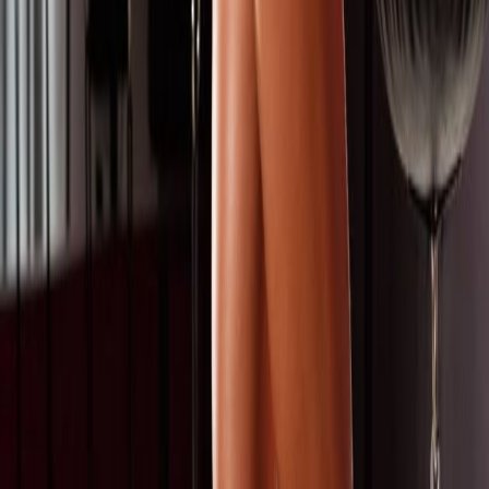
togel untuk meningkatkan peluang mereka untuk memenangkan
hadiah. Namun, pemain harus sering hapal bahwa
Prediksi Akurat
Togel Sydney Senin 13 01 2025
hanyalah sebuah alat bantu dan tak
ada jaminan bahwa prediksi yang diberikan akan benar.
Artikel Terkait
Prediksi Angka Jitu Sidney Minggu 15-10-2023
15 Oktober 2023
Ramalan Jitu Togel Sydney Senin 16 10 2023
16 Oktober 2023
💬 Diskusi
Belum ada komentar. Jadilah yang pertama!
Tinggalkan Komentar
Nama
*