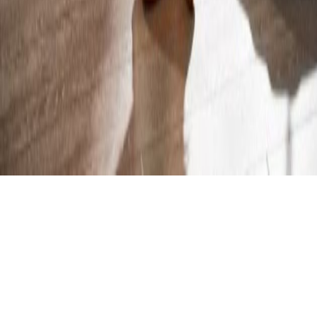
Admin Dashboard
©
2026
JITUHK
.