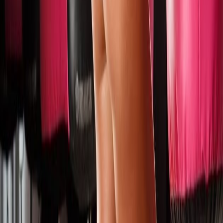
ini menggunakan data sebelumnya untuk memprediksi angka yang
akan keluar. Anda dapat menggunakan data sebelumnya untuk
memutuskan pola angka yang akan keluar. Selain itu, Anda juga
dapat menggunakan analisis teknis untuk memprediksi angka yang
akan keluar. Analisis teknis menggunakan grafik dan indikator untuk
memprediksi angka yang akan keluar. Anda juga dapat
menggunakan sistem taruhan untuk memprediksi angka yang akan
keluar. Sistem taruhan dapat membantu Anda memutuskan angka
yang akan keluar dengan akurasi tinggi. Dengan menggunakan
metode-metode ini, Anda dapat memprediksi
Angka jitu
dengan
akurasi tinggi.
Prediksi Akurat Togel Sydney Senin 13 01 2025 adalah tehnik yang
populer untuk menebak angka yang akan keluar dalam permainan
Prediksi Akurat Togel. Kendatipun tak ada jaminan bahwa prediksi
yang diberikan akan benar, prediksi ini dapat membantu pemain