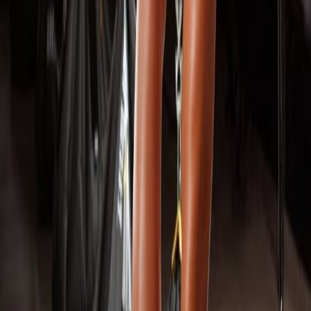
Hongkong
06-08-2026
3634
Menu Navigasi
→
🔎 RUMUS TOGEL
PAITO WARNA SYDNEY
→
SYDNEY SENIN
→
SYDNEY SELASA
→
SYDNEY