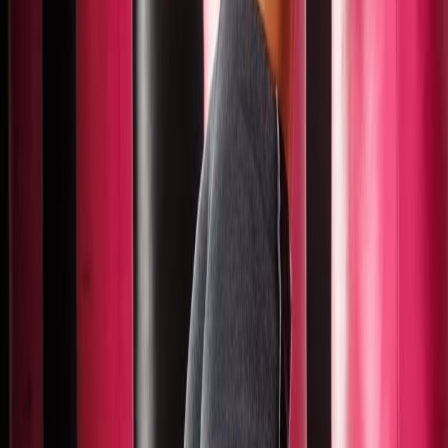
5. Gunakan alat bantu semacam kalkulator togel
Sydney
untuk
membantu Anda memprediksi angka-angka yang akan keluar.
6. Jangan lupa untuk menggunakan intuisi Anda. Ini akan
membantu Anda memprediksi angka-angka yang akan keluar
dengan lebih akurat.
7. Jangan lupa untuk menggunakan strategi taruhan yang tepat. Ini
akan membantu Anda meningkatkan peluang Anda untuk
memenangkan Prediksi Akurat Togel.
Rahasia Berhasil Memprediksi Prediksi
Akurat Togel
1. Pastikan Anda memiliki pengetahuan yang lumayan mengenai
togel Sydney. Ini termasuk memahami aturan, angka, dan varitas
taruhan yang tersedia.
2. Pelajari pola angka yang sudah terjadi di masa lalu. Ini akan
membantu Anda memprediksi angka yang akan datang.
3. Jangan terlalu menggantung pada satu metode prediksi. Coba
berbagai metode dan lihat mana yang paling berhasil.
4. Jangan meraih risiko yang tak perlu. Jangan berjudi dengan uang
yang Anda tak dapat kehilangan.
5. Beristirahatlah secara teratur untuk menjaga kesehatan mental dan