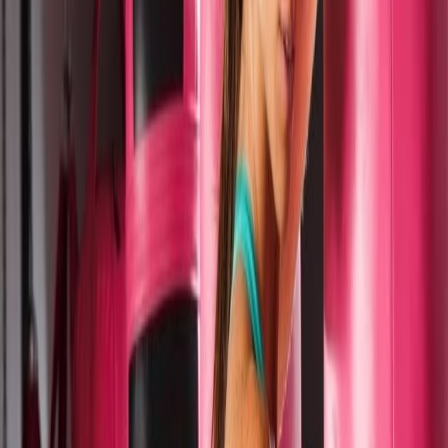
Beranda
/
prediksi togel sydney
/
Prediksi Akurat Togel Sydney Senin
13 01 2025
prediksi togel sydney
Prediksi Akurat Togel Sydney Senin 13 01
2025
M
mimin
12 Januari 2025
Strategi Prediksi Akurat Togel Supaya
Menang
Berikut ini adalah Strategi
Prediksi Akurat Togel Sydney Senin 13
01 2025
yang harus anda pahami sebelum anda Memainkan togel