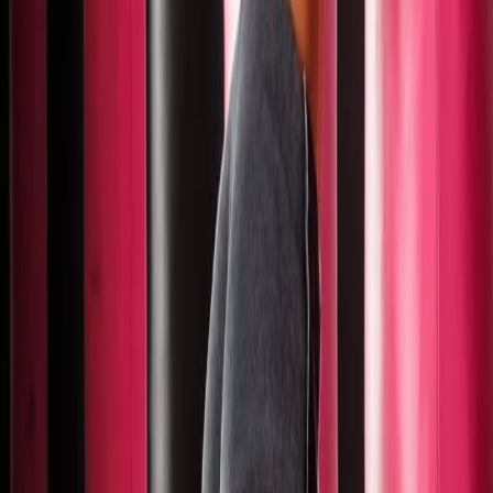
membantu Anda memprediksi angka-angka yang akan keluar
dengan lebih akurat.
7. Jangan lupa untuk menggunakan taktik taruhan yang tepat. Ini
akan membantu Anda menambah peluang Anda untuk
memenangkan Prediksi Angka Sydney.
Rahasia Berhasil Memprediksi Prediksi
Angka Sydney
1. Pastikan Anda memiliki pengetahuan yang lumayan tentang togel
Sydney. Ini termasuk menyadari aturan, angka, dan varitas taruhan
yang tersedia.
2. Pelajari pola angka yang sudah berlangsung di masa lalu. Ini akan
membantu Anda memprediksi angka yang akan datang.
3. Jangan terlalu menggantung pada satu metode prediksi. Coba
beragam metode dan simak mana yang paling berhasil.
4. Jangan meraih risiko yang tak perlu. Jangan bertaruh dengan
uang yang Anda tak dapat kehilangan.
5. Beristirahatlah secara teratur untuk menjaga kesehatan mental dan
fisik Anda.
6. Jangan lupa untuk mengikuti warta dan informasi terbaru tentang