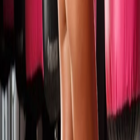
akan keluar. Anda dapat menggunakan data sebelumnya untuk
memilih pola angka yang akan keluar. Selain itu, Anda juga dapat
menggunakan diagnosa teknis untuk memprediksi angka yang akan
keluar. Diagnosa teknis menggunakan grafik dan indikator untuk
memprediksi angka yang akan keluar. Anda juga dapat
menggunakan sistem taruhan untuk memprediksi angka yang akan
keluar. Sistem taruhan dapat membantu Anda memilih angka yang
akan keluar dengan akurasi tinggi. Dengan menggunakan metode-
metode ini, Anda dapat memprediksi
Angka jitu
dengan akurasi
tinggi.
Prediksi Angka Sydney Jitu Sabtu 15 03 2025 adalah tehnik yang
populer untuk menebak angka yang akan keluar dalam game
Prediksi Angka Sydney. Walaupun tak ada jaminan bahwa prediksi
yang diberikan akan benar, prediksi ini dapat membantu pemain
togel untuk menambah peluang mereka untuk memenangkan
hadiah. Namun, pemain musti sering ingat bahwa
Prediksi Angka