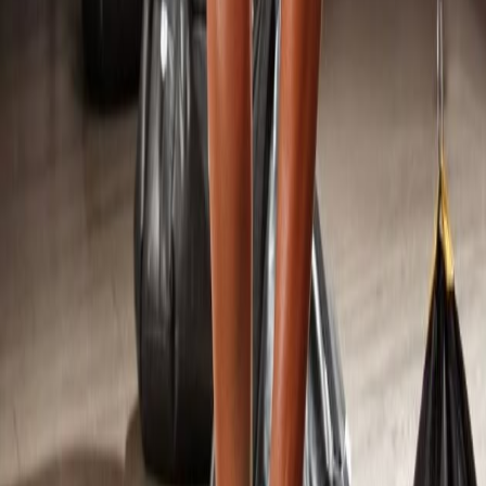
→
SINGAPORE SENIN
→
SINGAPORE RABU
→
SINGAPORE KAMIS
→
SINGAPORE SABTU
→
SINGAPORE
MINGGU
PAITO WARNA HONGKONG
→
HONGKONG SENIN
→
HONGKONG SELASA
→