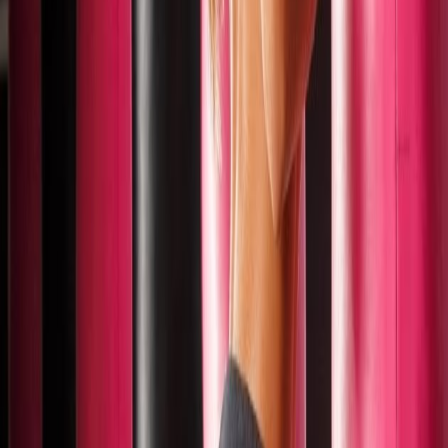
Prediksi Angka Sydney Jitu Sabtu 15 03 2025
1. Pastikan Anda memiliki pengetahuan yang lumayan tentang
Prediksi Angka Sydney. Pelajari aturan dan tehnik bermainnya, serta
tehnik membaca angka-angka yang tercantum di sana.
2. Pelajari pola angka-angka yang sudah keluar sebelumnya. Ini
akan membantu Anda memprediksi angka-angka yang akan keluar
di masa depan.
3. Jangan lupa untuk mencari tahujadwal keluaran togel Sydney. Ini
akan membantu Anda menyadari kapan angka-angka yang akan
keluar.
4. Jangan lupa untuk mencari tahuwarta dan informasi terbaru
tentang Prediksi Angka Sydney. Ini akan membantu Anda
menyadari apa yang sedang berlangsung di pasar togel.
5. Gunakan alat bantu seperti kalkulator togel
Sydney
untuk
membantu Anda memprediksi angka-angka yang akan keluar.
6. Jangan lupa untuk menggunakan bisikan hati Anda. Ini akan