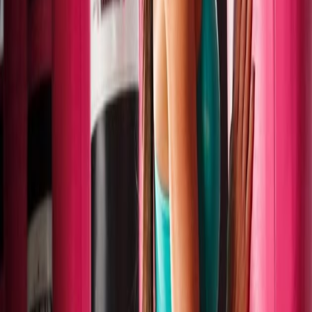
Prediksi Angka Sydney Terbaru
Prediksi Angka Sydney untuk hari ini adalah:
Prediksi Togel Sydney 15/03/2025
Pola Askop
As: 450 vs Kop: 910
CB: 1/3
Kontrol 2D : 9167528
Angka Main 2D
034896 vs 625781
Jumlah : 2345679
Line 2D sabtu
06. 02. 05. 07. 36.
32. 38. 31. 42. 45.
47. 48. 41. 86. 85.
87. 81. 96. 92. 95.
97. 65. 67. 68. 61