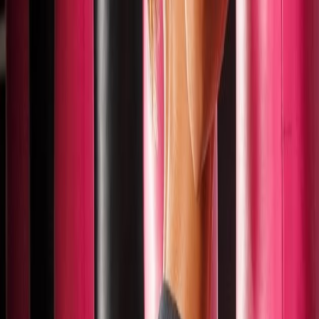
Prediksi Angka Togel Sidney Hari 29 06 2024
1. Pastikan Anda memiliki pengetahuan yang lumayan mengenai
Prediksi Angka Togel. Pelajari anggaran dan tehnik bermainnya,
serta tehnik membaca angka-angka yang tercantum di sana.
2. Pelajari pola angka-angka yang telah keluar sebelumnya. Ini akan
membantu Anda memprediksi angka-angka yang akan keluar di
masa depan.
3. Jangan keliru untuk memeriksa jadwal keluaran togel Sidney. Ini
akan membantu Anda memahami kapan angka-angka yang akan