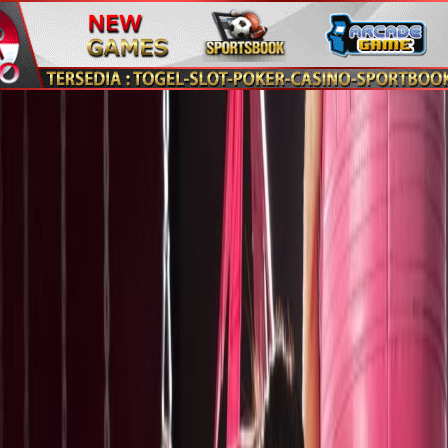
J
JITUHK
Beranda
Togel Sydney
Togel Singapura
Togel Hongkong
prediksi
togel hongkong
prediksi togel singapura
prediksi togel sydney