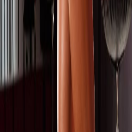
Prediksi Angka Togel. Kendatipun tak ada jaminan bahwa prediksi
yang diberikan akan benar, prediksi ini bisa membantu pemain togel
untuk meningkatkan peluang mereka untuk memenangkan hadiah.
Namun, pemain musti selalu mengingat bahwa
Prediksi Angka
Togel Sidney Hari 29 06 2024
hanyalah sebuah alat bantu dan tak
ada jaminan bahwa prediksi yang diberikan akan benar.
Artikel Terkait
Prediksi Angka Jitu Sidney Minggu 15-10-2023
15 Oktober 2023
Ramalan Jitu Togel Sydney Senin 16 10 2023
16 Oktober 2023
💬 Diskusi
Belum ada komentar. Jadilah yang pertama!
Tinggalkan Komentar