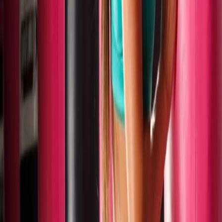
Kami menyarankan Anda untuk memeriksa hasil Prediksi Jitu Sdy
secara rutin untuk meyakinkan bahwa Anda memiliki info terbaru
dan akurat.
Tips dan trik Prediksi Jitu Sdy