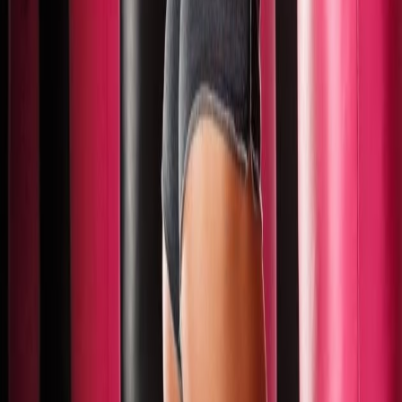
3. Jangan terlalu menggantung pada satu metode prediksi. Coba
beragam metode dan lihat mana yang paling berhasil.
4. Jangan mengambil risiko yang tidak perlu. Jangan berjudi dengan
uang yang Anda tidak mampu kehilangan.
5. Beristirahatlah secara teratur untuk menjaga kesehatan mental dan
fisik Anda.
6. Jangan lupa untuk mendengar berita dan info terbaru tentang
togel Sdy. Ini akan membantu Anda menjadikan prediksi yang lebih
akurat.
7. Jangan lupa untuk mendengar saran dan bayaran dari para ahli
karena Ini akan membantu Anda menjadikan prediksi yang lebih
tepat.
8. Mendengar perkembangan pasar dan perkembangan teknologi Ini
akan membantu Anda menjadikan prediksi yang lebih tepat.
9. Ini akan membantu Anda menjadikan prediksi yang lebih tepat.
Jangan lupa untuk mendengar perkembangan ekonomi.
Cara Memprediksi Prediksi Jitu Sdy
dengan Akurasi Tinggi
Prediksi Jitu Sdy Togel Senin 3/02/2025
dengan akurasi tinggi