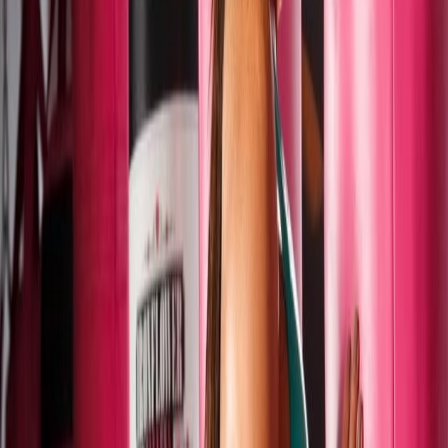
1. Pastikan Anda memiliki strategi yang tepat. Strategi yang tepat
adalah kunci untuk menang besar dalam Prediksi Jitu Sdy. Anda
harus memiliki strategi yang tampak dan terorganisir untuk
meyakinkan bahwa Anda memiliki peluang yang lebih baik untuk
menang.
2. Pahami tehnik kerja togel Sdy. Anda harus memahami tehnik
kerja Prediksi Jitu Sdy sebelum Anda mulai bermain. Ini akan
membantu Anda menjadikan keputusan yang tepat dan
meminilmalisir risiko kerugian.
3. Gunakan analisis data untuk membantu Anda menjadikan
keputusan. Analisis data mampu membantu Anda memahami pola
dan tren yang berlangsung di pasar Prediksi Jitu Sdy. Ini akan
membantu Anda menjadikan keputusan yang lebih tepat dan
menambah peluang Anda untuk menang.
4. Gunakan alat bantu untuk membantu Anda menjadikan
keputusan. Alat bantu semacam sistem taruhan otomatis mampu
membantu Anda menjadikan keputusan yang lebih tepat dan
menambah peluang Anda untuk menang.
5. Jangan lupa untuk mengontrol emosi, Jangan biarkan emosi Anda
mengendalikan Anda ketika bermain Prediksi Jitu Sdy. Ini akan
menjadikan Anda mengambil keputusan yang salah dan mengurangi
peluang Anda untuk menang.