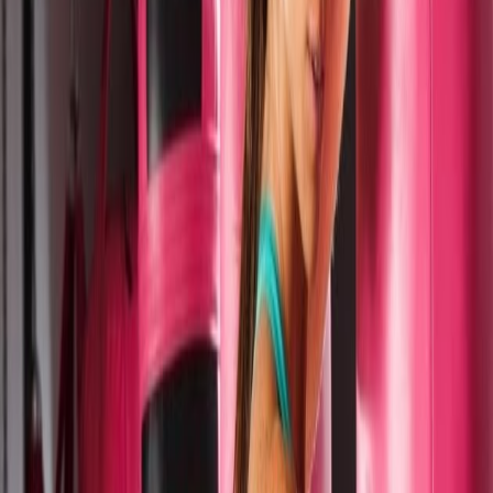
Beranda
/
prediksi togel sydney
/
Prediksi Jitu Sdy Togel Senin
3/02/2025
prediksi togel sydney
Prediksi Jitu Sdy Togel Senin 3/02/2025
M
mimin
2 Februari 2025
Strategi Prediksi Jitu Sdy Supaya
Menang
Berikut ini adalah Strategi
Prediksi Jitu Sdy Togel Senin 3/02/2025
yang harus anda pahami sebelum anda Bermain togel Sdy: