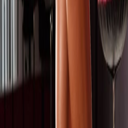
Prediksi Jitu Sdy Togel Senin 3/02/2025 adalah tehnik yang populer
untuk menebak angka yang akan keluar dalam game Prediksi Jitu
Sdy. Kendatipun tidak ada agunan bahwa prediksi yang diberikan
akan benar, prediksi ini mampu membantu pemain togel untuk
menambah peluang mereka untuk memenangkan hadiah. Namun,
pemain harus selalu ingat bahwa
Prediksi Jitu Sdy Togel Senin
3/02/2025
hanyalah sebuah alat bantu dan tidak ada agunan bahwa
prediksi yang diberikan akan benar.
Artikel Terkait
Prediksi Angka Jitu Sidney Minggu 15-10-2023
15 Oktober 2023
Ramalan Jitu Togel Sydney Senin 16 10 2023
16 Oktober 2023
💬 Diskusi