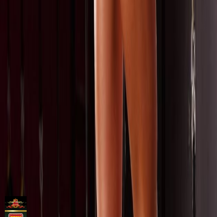
16 Oktober 2023
💬 Diskusi
Belum ada komentar. Jadilah yang pertama!
Tinggalkan Komentar
Nama
*
Email
*
Website
(opsional)
Komentar
*
😊
👁 Preview
Blok teks lalu pilih warna:
Merah
Biru
Kuning
Hijau
Ungu
Orange
Pink
📌 Cara pakai warna: