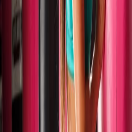
20. 97. 91
Kami menyarankan Anda untuk mencari tahuhasil Prediksi Togel
Sydney secara rutin untuk meyakinkan bahwa Anda mempunyai
info terbaru dan akurat.
Tips dan trik Prediksi Togel Sydney