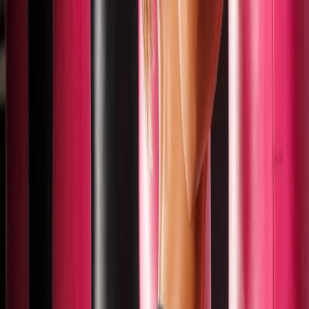
Prediksi Togel Sydney Besok Senin 1/07/2024
1. Pastikan Anda mempunyai pengetahuan yang cukup tentang