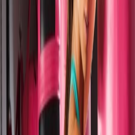
Beranda
/
prediksi togel sydney
/
Prediksi Togel Sydney Besok Senin
1/07/2024
prediksi togel sydney
Prediksi Togel Sydney Besok Senin
1/07/2024
M
mimin
30 Juni 2024
Strategi Prediksi Togel Sydney Supaya
Menang
Berikut ini adalah Strategi
Prediksi Togel Sydney Besok Senin
1/07/2024
yang musti anda pahami sebelum anda Memainkan togel