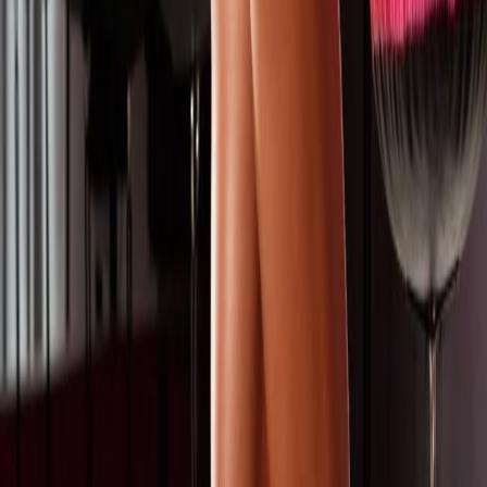
akurasi tinggi.
Prediksi Togel Sydney Besok Senin 1/07/2024 adalah cara yang
populer untuk menebak angka yang akan keluar dalam game
Prediksi Togel Sydney. Kendatipun tak ada agunan bahwa prediksi
yang diberikan akan benar, prediksi ini bisa membantu pemain togel
untuk meningkatkan peluang mereka untuk memenangkan hadiah.
Namun, pemain musti sering ingat bahwa
Prediksi Togel Sydney
Besok Senin 1/07/2024
hanyalah sebuah alat bantu dan tak ada
agunan bahwa prediksi yang diberikan akan benar.
Artikel Terkait
Prediksi Angka Jitu Sidney Minggu 15-10-2023
15 Oktober 2023
Ramalan Jitu Togel Sydney Senin 16 10 2023