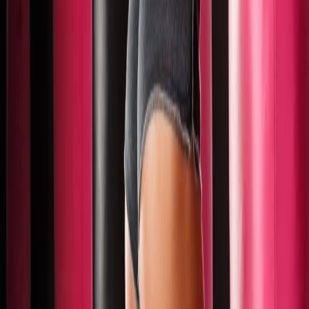
1. Pastikan Anda mempunyai pengetahuan yang cukup tentang togel
Sydney. Ini termasuk memahami aturan, angka, dan varitas taruhan
yang tersedia.
2. Pelajari pola angka yang sudah terjadi di masa lalu. Ini akan
membantu Anda memprediksi angka yang akan datang.
3. Jangan terlalu menggantung pada satu metode prediksi. Coba
berbagai metode dan lihat mana yang paling berhasil.
4. Jangan mengambil risiko yang tak perlu. Jangan bertaruh dengan
uang yang Anda tak dapat kehilangan.
5. Beristirahatlah secara teratur untuk mengayomi kesehatan mental
dan fisik Anda.
6. Jangan lupa untuk mengejar berita dan info terbaru tentang togel
Sydney. Ini akan membantu Anda membuat prediksi yang lebih
akurat.
7. Jangan lupa untuk mengejar saran dan bayaran dari para ahli
sebab Ini akan membantu Anda membuat prediksi yang lebih tepat.
8. Mengejar perkembangan pasar dan perkembangan teknologi Ini
akan membantu Anda membuat prediksi yang lebih tepat.
9. Ini akan membantu Anda membuat prediksi yang lebih tepat.
Jangan lupa untuk mengejar perkembangan ekonomi.
Cara Memprediksi Prediksi Togel Sydney