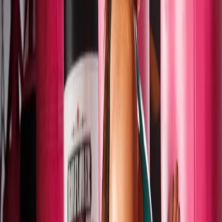
Sydney:
1. Pastikan Anda mempunyai strategi yang tepat. Strategi yang tepat
adalah kunci untuk jackpot besar dalam Prediksi Togel Sydney.
Anda musti mempunyai strategi yang tampak dan terorganisir untuk
meyakinkan bahwa Anda mempunyai peluang yang lebih baik
untuk menang.
2. Pahami cara kerja togel Sydney. Anda musti memahami cara kerja
Prediksi Togel Sydney sebelum Anda mulai bermain. Ini akan
membantu Anda membuat keputusan yang tepat dan meminimalkan
risiko kerugian.
3. Gunakan analisis data untuk membantu Anda membuat
keputusan. Analisis data bisa membantu Anda memahami pola dan
tren yang terjadi di pasar Prediksi Togel Sydney. Ini akan membantu
Anda membuat keputusan yang lebih tepat dan meningkatkan
peluang Anda untuk menang.
4. Gunakan alat bantu untuk membantu Anda membuat keputusan.
Alat bantu seperti sistem taruhan otomatis bisa membantu Anda
membuat keputusan yang lebih tepat dan meningkatkan peluang
Anda untuk menang.
5. Jangan lupa untuk mengontrol emosi, Jangan biarkan emosi Anda
mengendalikan Anda ketika memainkan Prediksi Togel Sydney. Ini
akan membuat Anda mengambil keputusan yang salah dan
mengurangi peluang Anda untuk menang.