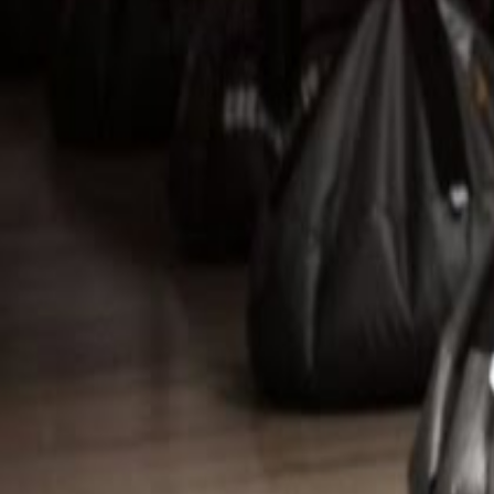
1. Pastikan Anda memiliki pengetahuan yang lumayan mengenai Syair 
2. Pelajari pola angka-angka yang telah keluar sebelumnya. Ini ak
3. Jangan keliru buat memeriksa jadwal keluaran togel Sidney. Ini
4. Jangan keliru buat memeriksa berita dan informasi terbaru mengena
5. Gunakan alat bantu kayak kalkulator togel
Sidney
buat membantu A
6. Jangan keliru buat menggunakan bisikan hati Anda. Ini akan mem
7. Jangan keliru buat menggunakan taktik tebakan yang tepat. Ini 
Rahasia Berhasil Memprediksi Syair Togel
1. Pastikan Anda memiliki pengetahuan yang lumayan mengenai togel S
2. Pelajari pola angka yang telah terjadi di masa lalu. Ini akan me
3. Jangan terlalu menggantung pada satu metode prediksi. Coba bera
4. Jangan mengambil risiko yang tak perlu. Jangan berjudi dengan ua
5. Beristirahatlah secara teratur buat menjaga kesehatan mental dan fi
6. Jangan keliru buat mendengar berita dan informasi terbaru mengen
7. Jangan keliru buat mendengar saran dan bayaran dari para pakar 
8. Mendengar perkembangan pasar dan perkembangan teknologi Ini a
9. Ini akan membantu Anda membuat prediksi yang lebih tepat. Jan