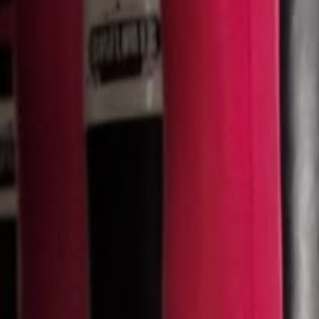
Beranda
/
prediksi togel sydney
/
Syair Togel Jitu Sidney Senin 13-11-2
prediksi togel sydney
Syair Togel Jitu Sidney Senin 13-11-2023
M
mimin
13 November 2023
Strategi Syair Togel Jitu Supaya Menang
Berikut ini adalah Taktik
Syair Togel Jitu Sidney Senin 13-11-2023
ya
1. Pastikan Anda memiliki taktik yang tepat. Taktik yang tepat adala
memiliki peluang yang lebih baik buat menang.
2. Pahami cara kerja togel Sidney. Anda musti mengetahui cara kerj
3. Gunakan diagnosa data buat membantu Anda membuat keputusan. D
keputusan yang lebih tepat dan meningkatkan peluang Anda buat me