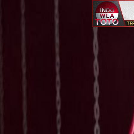
J
JITUHK
Beranda
Togel Sydney
Togel Singapura
Togel Hongkong
prediksi toge