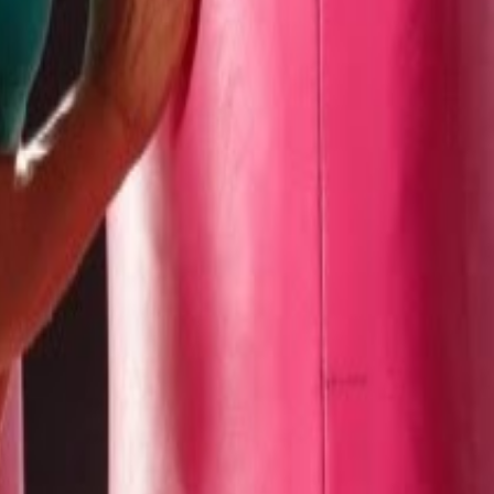
 taktik yang jelas dan terorganisir buat memberanikan bahwa Anda
da membuat keputusan yang tepat dan meminimalkan risiko kerugian.
jadi di pasar Syair Togel Jitu. Ini akan membantu Anda membuat