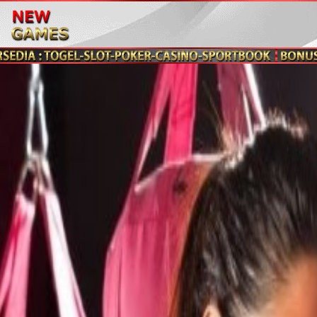
l hongkong
prediksi togel singapura
prediksi togel sydney