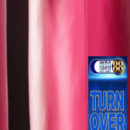
keputusan yang lebih tepat dan meningkatkan peluang Anda buat
at Anda mengambil keputusan yang salah dan mengecilkan peluang